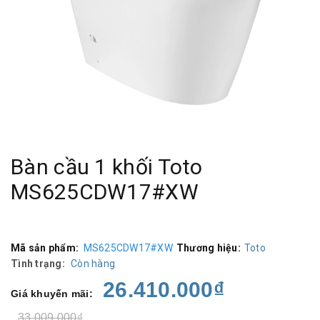
Bàn cầu 1 khối Toto
MS625CDW17#XW
Mã sản phẩm:
MS625CDW17#XW
Thương hiệu:
Toto
Tình trạng:
Còn hàng
26.410.000₫
Giá khuyến mãi:
33.009.000₫