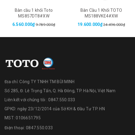
Bàn cầu 1 khối Toto
Bàn Cầu 1 Khối TOTO
MS857DT8#XW
MS188VKE4#XW
6.560.000₫
19.600.000₫
9.789.000₫
24.496.000₫
Địa chỉ:
Công TY TNHH TM BÙI MINH
Số 285, Đ. Lê Trọng Tấn, Q. Hà Đông, TP. Hà Nội, Việt Nam
Liên kết với chúng tôi : 0847.550.033
GPKD: ngày 23/12/2014 của Sở KH & Đầu Tư TP. HN
MST: 0106651795
Điện thoại:
0847.550.033