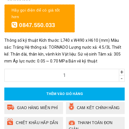
Hãy gọi điện để có giá tốt
hơn
0847.550.033
Thông số kỹ thuật Kích thước: L740 x W490 x H610 (mm) Màu
sắc: Trắng Hệ thống xả: TORNADO Lượng nước xả: 4.5/3L Thiết
kế: Thân dài, thân kín, vành kín Vật liệu: Sứ vệ sinh Tâm xả: 305
mm Áp lực nước: 0.05 ~ 0.70 MPa Bản vẽ kỹ thuật
+
-
THÊM VÀO GIỎ HÀNG
GIAO HÀNG MIỄN PHÍ
CAM KẾT CHÍNH HÃNG
CHIẾT KHẤU HẤP DẪN
THANH TOÁN ĐƠN