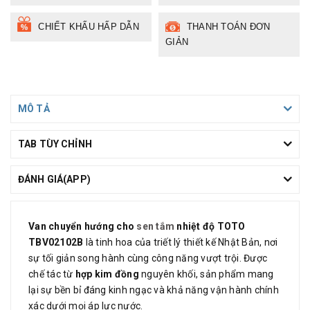
CHIẾT KHẤU HẤP DẪN
THANH TOÁN ĐƠN
GIẢN
MÔ TẢ
TAB TÙY CHỈNH
ĐÁNH GIÁ(APP)
Van chuyển hướng cho
sen tắm
nhiệt độ TOTO
TBV02102B
là tinh hoa của triết lý thiết kế Nhật Bản, nơi
sự tối giản song hành cùng công năng vượt trội. Được
chế tác từ
hợp kim đồng
nguyên khối, sản phẩm mang
lại sự bền bỉ đáng kinh ngạc và khả năng vận hành chính
xác dưới mọi áp lực nước.