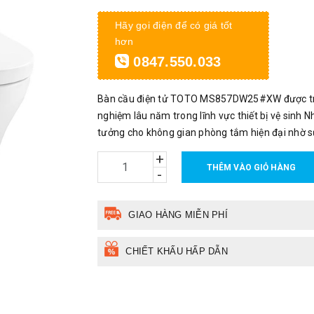
Hãy gọi điện để có giá tốt
hơn
0847.550.033
Bàn cầu điện tử TOTO MS857DW25#XW được trang
nghiệm lâu năm trong lĩnh vực thiết bị vệ sinh 
tưởng cho không gian phòng tắm hiện đại nhờ sự
+
THÊM VÀO GIỎ HÀNG
-
GIAO HÀNG MIỄN PHÍ
CHIẾT KHẤU HẤP DẪN