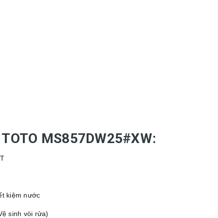
 tử TOTO MS857DW25#XW:
CT
iết kiệm nước
ệ sinh vòi rửa)