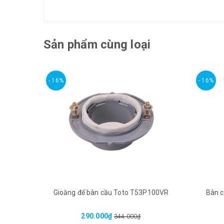
Sản phẩm cùng loại
- 16%
- 16%
Gioăng đế bàn cầu Toto T53P100VR
Bàn 
290.000₫
344.000₫