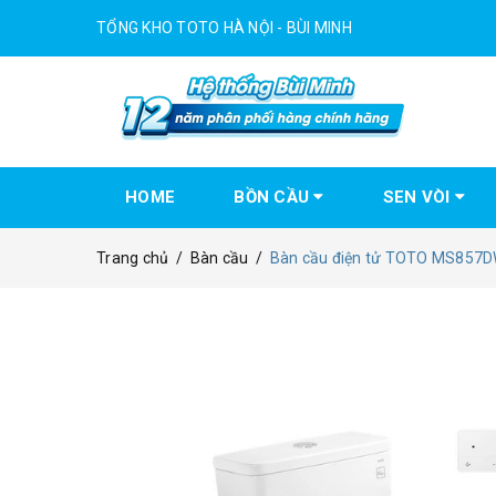
TỔNG KHO TOTO HÀ NỘI - BÙI MINH
HOME
BỒN CẦU
SEN VÒI
Trang chủ
/
Bàn cầu
/
Bàn cầu điện tử TOTO MS85