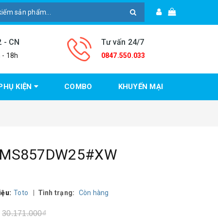
2 - CN
Tư vấn 24/7
 - 18h
0847.550.033
PHỤ KIỆN
COMBO
KHUYẾN MẠI
TO MS857DW25#XW
iệu:
Toto
|
Tình trạng:
Còn hàng
30.171.000₫