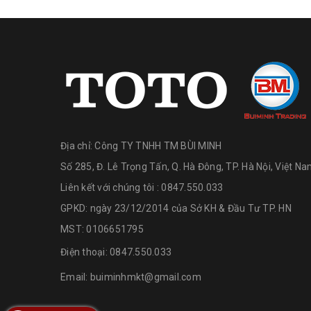
Địa chỉ:
Công TY TNHH TM BÙI MINH
Số 285, Đ. Lê Trọng Tấn, Q. Hà Đông, TP. Hà Nội, Việt N
Liên kết với chúng tôi : 0847.550.033
GPKD: ngày 23/12/2014 của Sở KH & Đầu Tư TP. HN
MST: 0106651795
Điện thoại:
0847.550.033
Email:
buiminhmkt@gmail.com