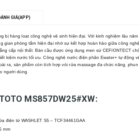
ĐÁNH GIÁ(APP)
g bị hàng loạt công nghệ vệ sinh hiện đại. Với kinh nghiệm lâu năm t
gian phòng tắm hiện đại nhờ sự kết hợp hoàn hảo giữa công nghệ v
đẳng cấp nội thất. Bàn cầu được ứng dụng men sứ CEFIONTECT chố
ết kiệm nước tối ưu. Công nghệ nước điện phân Ewater+ tự động vệ 
oài ra, sản phẩm còn tích hợp vòi rửa massage đa chức năng, phun 
ho người dùng.
tử TOTO MS857DW25#XW:
rửa điện tử WASHLET S5 – TCF34461GAA
45 mm