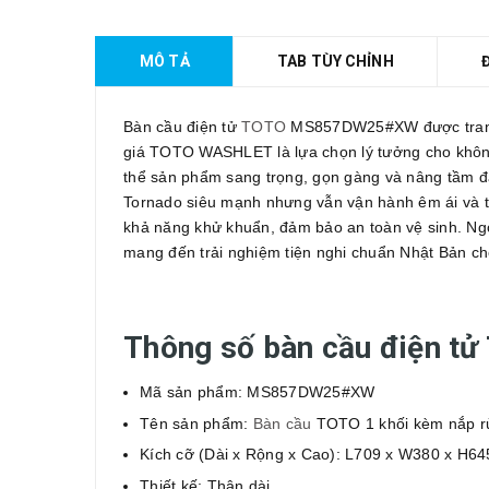
MÔ TẢ
TAB TÙY CHỈNH
Bàn cầu điện tử
TOTO
MS857DW25#XW
được tran
giá TOTO WASHLET là lựa chọn lý tưởng cho không 
thể sản phẩm sang trọng, gọn gàng và nâng tầm 
Tornado siêu mạnh nhưng vẫn vận hành êm ái và ti
khả năng khử khuẩn, đảm bảo an toàn vệ sinh. Ng
mang đến trải nghiệm tiện nghi chuẩn Nhật Bản c
Thông số bàn cầu điện 
Mã sản phẩm: MS857DW25#XW
Tên sản phẩm:
Bàn cầu
TOTO 1 khối kèm nắp 
Kích cỡ (Dài x Rộng x Cao): L709 x W380 x H6
Thiết kế: Thân dài