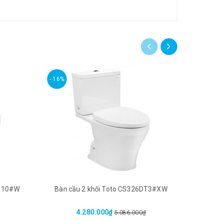
- 16%
- 16%
DT10#W
Bàn cầu 2 khối Toto CS326DT3#XW
Bàn c
4.280.000₫
5.086.000₫