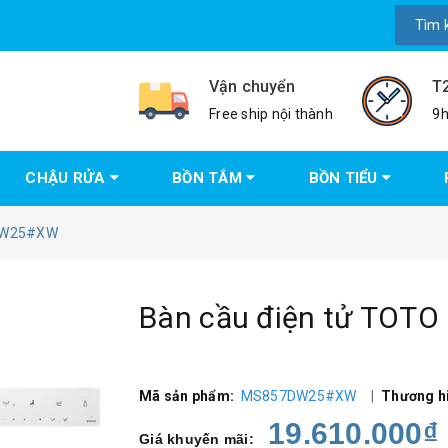
Vận chuyển
T
Free ship nội thành
9h
CHẬU RỬA
BỒN TẮM
BỒN TIỂU
7DW25#XW
Bàn cầu điện tử TO
Mã sản phẩm:
MS857DW25#XW
|
Thương h
19.610.000₫
Giá khuyến mãi: