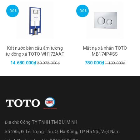
- 30%
- 30%
Két nước bàn cầu âm tường
Mặt nạ xả nhấn TOTO
tự động xả TOTO WH172AAT
MB174P#SS
14.680.000₫
780.000₫
20.972.000₫
1.109.000₫
Địa chỉ:
Công TY TNHH TM BÙI MINH
Số 285, Đ. Lê Trọng Tấn, Q. Hà Đông, TP. Hà Nội, Việt Nam