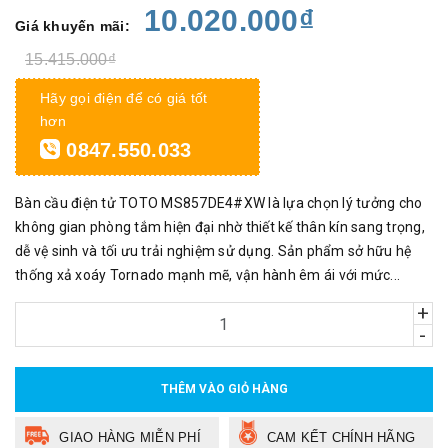
10.020.000₫
Giá khuyến mãi:
15.415.000₫
Hãy gọi điện để có giá tốt
hơn
0847.550.033
Bàn cầu điện tử TOTO MS857DE4#XW là lựa chọn lý tưởng cho
không gian phòng tắm hiện đại nhờ thiết kế thân kín sang trọng,
dễ vệ sinh và tối ưu trải nghiệm sử dụng. Sản phẩm sở hữu hệ
thống xả xoáy Tornado mạnh mẽ, vận hành êm ái với mức...
+
-
THÊM VÀO GIỎ HÀNG
GIAO HÀNG MIỄN PHÍ
CAM KẾT CHÍNH HÃNG