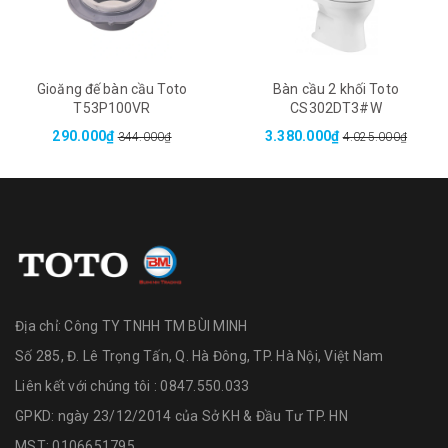
Gioăng đế bàn cầu Toto
Bàn cầu 2 khối Toto
T53P100VR
CS302DT3#W
290.000₫
3.380.000₫
344.000₫
4.025.000₫
Địa chỉ:
Công TY TNHH TM BÙI MINH
Số 285, Đ. Lê Trọng Tấn, Q. Hà Đông, TP. Hà Nội, Việt Nam
Liên kết với chúng tôi : 0847.550.033
GPKD: ngày 23/12/2014 của Sở KH & Đầu Tư TP. HN
MST: 0106651795