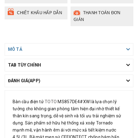
CHIẾT KHẤU HẤP DẪN
THANH TOÁN ĐƠN
GIẢN
MÔ TẢ
TAB TÙY CHỈNH
ĐÁNH GIÁ(APP)
Bàn cầu điện tử
TOTO
MS857DE4#XW
là lựa chọn lý
tưởng cho không gian phòng tắm hiện đại nhờ thiết kế
thân kín sang trọng, dễ vệ sinh và tối ưu trải nghiệm sử
dụng. Sản phẩm sở hữu hệ thống xả xoáy Tornado
mạnh mẽ, vận hành êm ái với mức xả tiết kiệm nước
4.5L/3L. Bề mặt men sứ CEFIONTECT chống bám bẩn