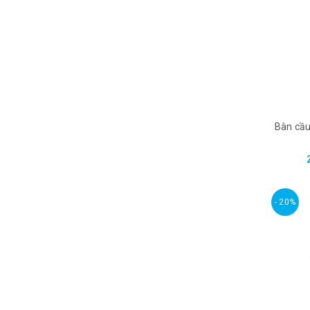
Bàn cầ
- 20%