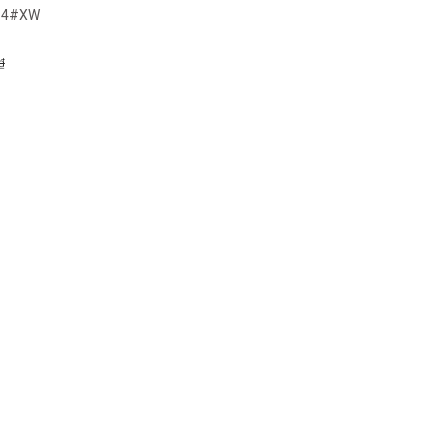
GE4#XW
₫