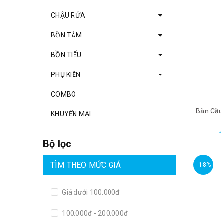
CHẬU RỬA
BỒN TẮM
BỒN TIỂU
PHỤ KIỆN
COMBO
Bàn Cầ
KHUYẾN MẠI
Bộ lọc
TÌM THEO MỨC GIÁ
- 18%
Giá dưới 100.000đ
100.000đ - 200.000đ