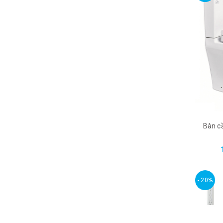
Bàn c
- 20%