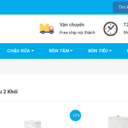
Vận chuyển
T
Free ship nội thành
9h
CHẬU RỬA
BỒN TẮM
BỒN TIỂU
u 2 Khối
- 20%