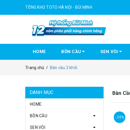
TỔNG KHO TOTO HÀ NỘI - BÙI MINH
HOME
BỒN CẦU
SEN VÒI
Trang chủ
/
Bàn cầu 2 khối
DANH MỤC
Bàn Cầ
HOME
BỒN CẦU
- 20%
SEN VÒI