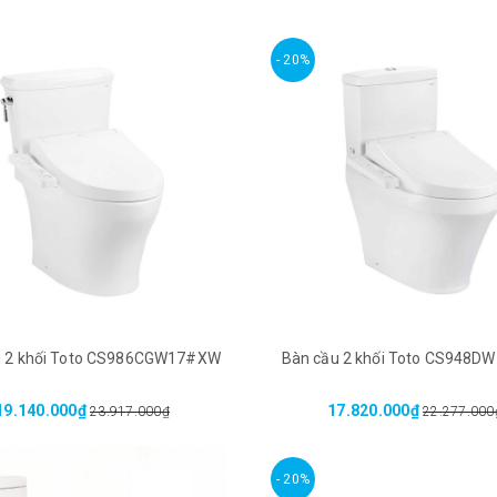
- 20%
u 2 khối Toto CS986CGW17#XW
Bàn cầu 2 khối Toto CS948
19.140.000₫
17.820.000₫
23.917.000₫
22.277.000
- 20%