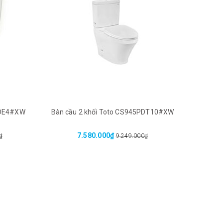
PDE4#XW
Bàn cầu 2 khối Toto CS945PDT10#XW
7.580.000₫
₫
9.249.000₫