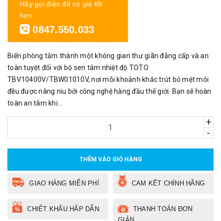
Hãy gọi điện để có giá tốt
hơn
0847.550.033
Biến phòng tắm thành một không gian thư giãn đẳng cấp và an
toàn tuyệt đối với bộ sen tắm nhiệt độ TOTO
TBV10400V/TBW01010V, nơi mỗi khoảnh khắc trút bỏ mệt mỏi
đều được nâng niu bởi công nghệ hàng đầu thế giới. Bạn sẽ hoàn
toàn an tâm khi...
+
-
THÊM VÀO GIỎ HÀNG
GIAO HÀNG MIỄN PHÍ
CAM KẾT CHÍNH HÃNG
CHIẾT KHẤU HẤP DẪN
THANH TOÁN ĐƠN
GIẢN