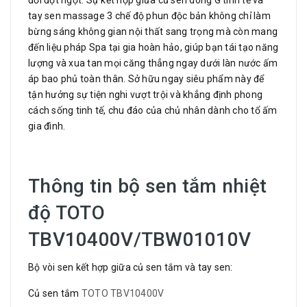
đổi đột ngột. Sự kết hợp giữa củ sen dòng G tinh tế và
tay sen massage 3 chế độ phun độc bản không chỉ làm
bừng sáng không gian nội thất sang trọng mà còn mang
đến liệu pháp Spa tại gia hoàn hảo, giúp bạn tái tạo năng
lượng và xua tan mọi căng thẳng ngay dưới làn nước ấm
áp bao phủ toàn thân. Sở hữu ngay siêu phẩm này để
tận hưởng sự tiện nghi vượt trội và khẳng định phong
cách sống tinh tế, chu đáo của chủ nhân dành cho tổ ấm
gia đình.
Thông tin bộ sen tắm nhiệt
độ TOTO
TBV10400V/TBW01010V
Bộ vòi sen kết hợp giữa củ sen tắm và tay sen:
Củ sen tắm
TOTO TBV10400V