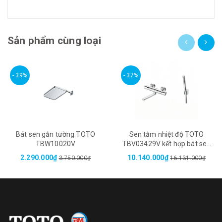
Sản phẩm cùng loại
- 39%
- 37%
Bát sen gắn tường TOTO
Sen tắm nhiệt độ TOTO
TBW10020V
TBV03429V kết hợp bát sen
TBW02017A
2.290.000₫
10.140.000₫
3.750.000₫
16.131.000₫