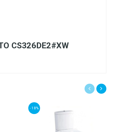
 TOTO CS326DE2#XW
- 18%
- 18%