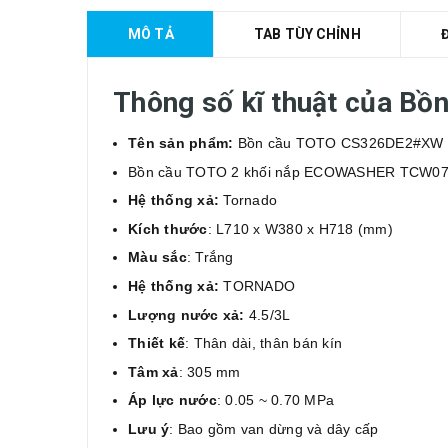
MÔ TẢ
TAB TÙY CHỈNH
Thông số kĩ thuật của B
Tên sản phẩm:
Bồn cầu TOTO CS326DE2#XW
Bồn cầu TOTO 2 khối nắp ECOWASHER TCW0
Hệ thống xả:
Tornado
Kích thước
: L710 x W380 x H718 (mm)
Màu sắc
: Trắng
Hệ thống xả:
TORNADO
Lượng nước xả:
4.5/3L
Thiết kế
: Thân dài, thân bán kín
Tâm xả
: 305 mm
Áp lực nước
: 0.05 ~ 0.70 MPa
Lưu ý
: Bao gồm van dừng và dây cấp