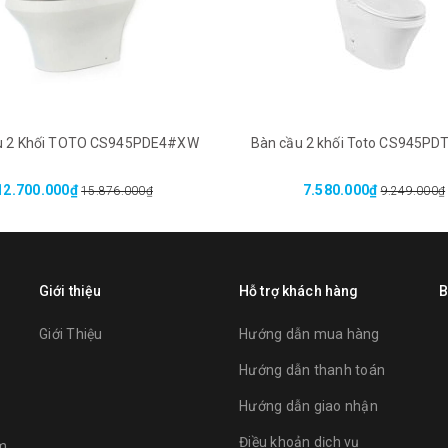
u 2 Khối TOTO CS945PDE4#XW
Bàn cầu 2 khối Toto CS945P
12.700.000₫
7.580.000₫
15.876.000₫
9.249.000₫
Giới thiệu
Hỗ trợ khách hàng
B
Giới Thiệu
Hướng dẫn mua hàng
Hướng dẫn thanh toán
Hướng dẫn giao nhận
Điều khoản dịch vụ
am