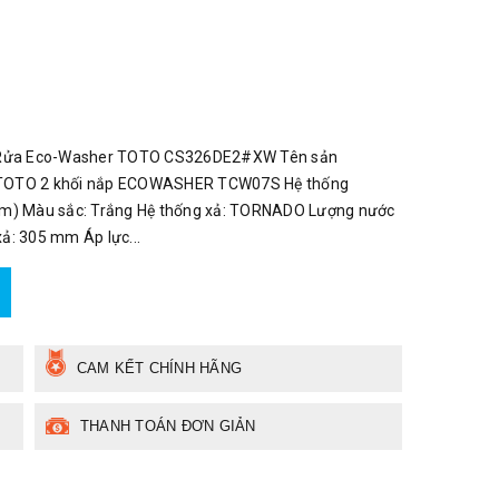
ắp Rửa Eco-Washer TOTO CS326DE2#XW Tên sản
TOTO 2 khối nắp ECOWASHER TCW07S Hệ thống
(mm) Màu sắc: Trắng Hệ thống xả: TORNADO Lượng nước
xả: 305 mm Áp lực...
CAM KẾT CHÍNH HÃNG
THANH TOÁN ĐƠN GIẢN