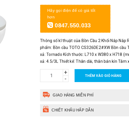
Hãy gọi điện để có giá tốt
hơn
0847.550.033
Thông số kĩ thuật của Bồn Cầu 2 Khối Nắp N
phẩm: Bồn cầu TOTO CS326DE2#XW Bồn cầu 
xả: Tornado Kích thước: L710 x W380 x H718 
xả: 4.5/3L Thiết kế: Thân dài, thân bán kín Tâm 
+
THÊM VÀO GIỎ HÀNG
-
GIAO HÀNG MIỄN PHÍ
CHIẾT KHẤU HẤP DẪN