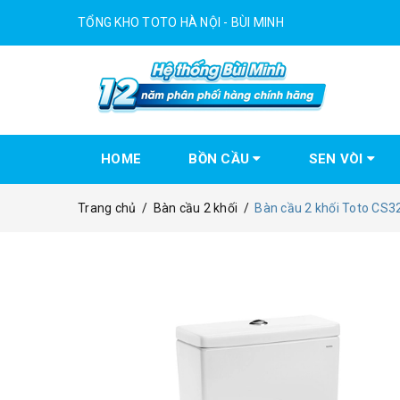
TỔNG KHO TOTO HÀ NỘI - BÙI MINH
HOME
BỒN CẦU
SEN VÒI
Trang chủ
/
Bàn cầu 2 khối
/
Bàn cầu 2 khối Toto C