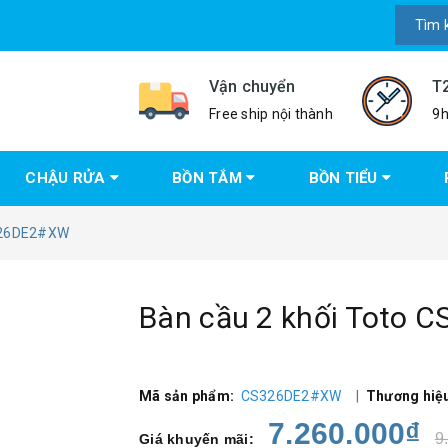
Vận chuyển
T
Free ship nội thành
9h
CHẬU RỬA
BỒN TẮM
BỒN TIỂU
S326DE2#XW
Bàn cầu 2 khối Toto
Mã sản phẩm:
CS326DE2#XW
|
Thương hiệ
7.260.000₫
9
Giá khuyến mãi: