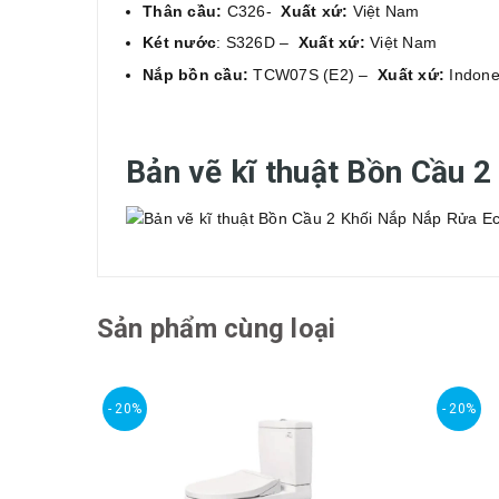
Thân cầu:
C326-
Xuất xứ:
Việt Nam
Két nước
: S326D –
Xuất xứ:
Việt Nam
Nắp bồn cầu:
TCW07S (E2) –
Xuất xứ:
Indone
Bản vẽ kĩ thuật Bồn Cầu
Sản phẩm cùng loại
- 20%
- 20%