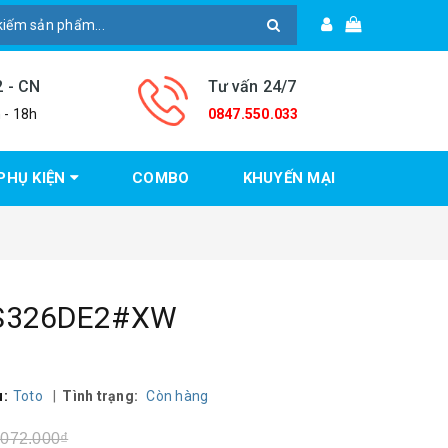
2 - CN
Tư vấn 24/7
 - 18h
0847.550.033
PHỤ KIỆN
COMBO
KHUYẾN MẠI
 CS326DE2#XW
u:
Toto
|
Tình trạng:
Còn hàng
.072.000₫