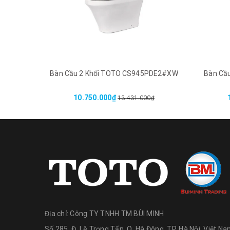
Bàn Cầu 2 Khối TOTO CS945PDE2#XW
Bàn Cầ
10.750.000₫
13.431.000₫
Địa chỉ:
Công TY TNHH TM BÙI MINH
Số 285, Đ. Lê Trọng Tấn, Q. Hà Đông, TP. Hà Nội, Việt N