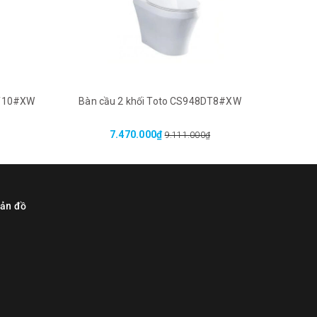
DT10#XW
Bàn cầu 2 khối Toto CS948DT8#XW
Bàn 
7.470.000₫
9.111.000₫
ản đồ