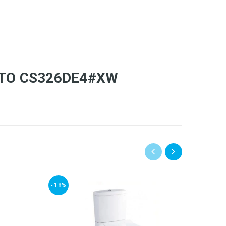
 TOTO CS326DE4#XW
- 18%
- 18%