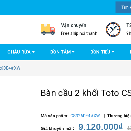
Vận chuyển
T
Free ship nội thành
9h
CHẬU RỬA
BỒN TẮM
BỒN TIỂU
S326DE4#XW
Bàn cầu 2 khối Toto
Mã sản phẩm:
CS326DE4#XW
|
Thương hiệ
9.120.000₫
1
Giá khuyến mãi: