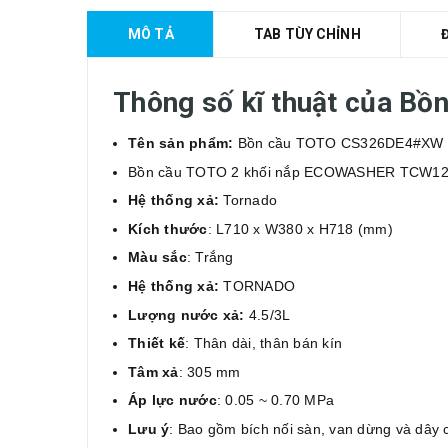
MÔ TẢ
TAB TÙY CHỈNH
Thông số kĩ thuật của B
Tên sản phẩm:
Bồn cầu TOTO CS326DE4#XW
Bồn cầu TOTO 2 khối nắp ECOWASHER TCW1
Hệ thống xả:
Tornado
Kích thước
: L710 x W380 x H718 (mm)
Màu sắc
: Trắng
Hệ thống xả:
TORNADO
Lượng nước xả:
4.5/3L
Thiết kế
: Thân dài, thân bán kín
Tâm xả
: 305 mm
Áp lực nước
: 0.05 ~ 0.70 MPa
Lưu ý
: Bao gồm bích nối sàn, van dừng và dây 