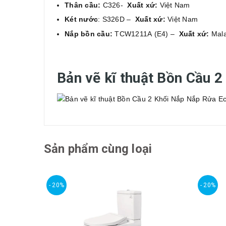
Thân cầu:
C326-
Xuất xứ:
Việt Nam
Két nước
: S326D –
Xuất xứ:
Việt Nam
Nắp bồn cầu:
TCW1211A (E4) –
Xuất xứ:
Mala
Bản vẽ kĩ thuật Bồn Cầu
Sản phẩm cùng loại
- 20%
- 20%