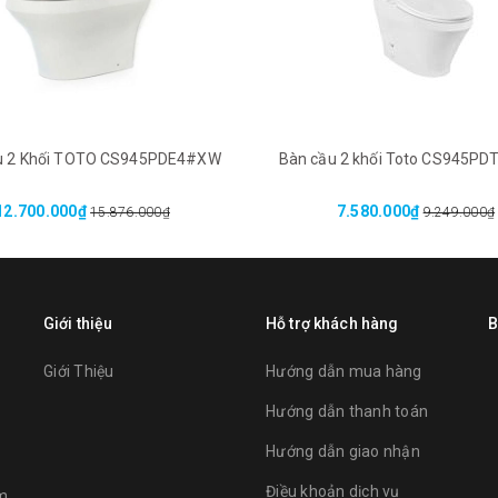
u 2 Khối TOTO CS945PDE4#XW
Bàn cầu 2 khối Toto CS945P
12.700.000₫
7.580.000₫
15.876.000₫
9.249.000₫
Giới thiệu
Hỗ trợ khách hàng
B
Giới Thiệu
Hướng dẫn mua hàng
Hướng dẫn thanh toán
Hướng dẫn giao nhận
Điều khoản dịch vụ
am