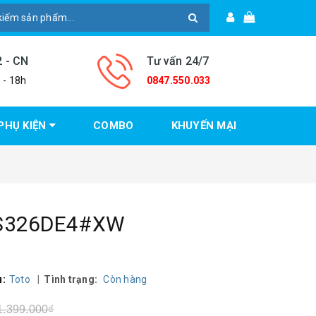
2 - CN
Tư vấn 24/7
 - 18h
0847.550.033
PHỤ KIỆN
COMBO
KHUYẾN MẠI
 CS326DE4#XW
u:
Toto
|
Tình trạng:
Còn hàng
1.399.000₫