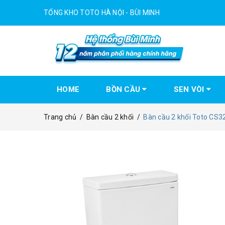
TỔNG KHO TOTO HÀ NỘI - BÙI MINH
HOME
BỒN CẦU
SEN VÒI
Trang chủ
/
Bàn cầu 2 khối
/
Bàn cầu 2 khối Toto C