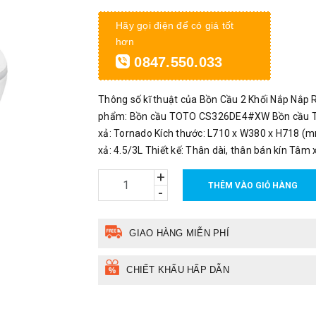
Hãy gọi điện để có giá tốt
hơn
0847.550.033
Thông số kĩ thuật của Bồn Cầu 2 Khối Nắp N
phẩm: Bồn cầu TOTO CS326DE4#XW Bồn cầu 
xả: Tornado Kích thước: L710 x W380 x H718 
xả: 4.5/3L Thiết kế: Thân dài, thân bán kín Tâm 
+
THÊM VÀO GIỎ HÀNG
-
GIAO HÀNG MIỄN PHÍ
CHIẾT KHẤU HẤP DẪN