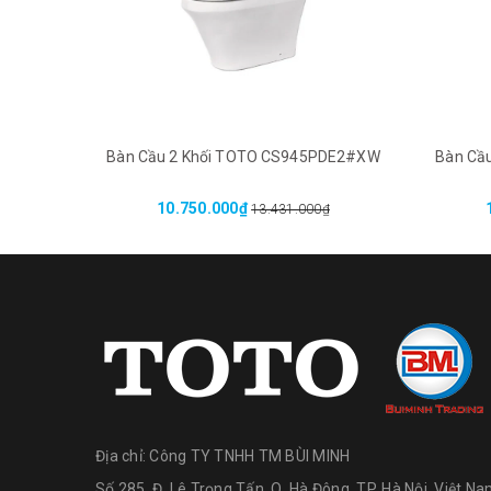
Bàn Cầu 2 Khối TOTO CS945PDE2#XW
Bàn Cầ
10.750.000₫
13.431.000₫
Địa chỉ:
Công TY TNHH TM BÙI MINH
Số 285, Đ. Lê Trọng Tấn, Q. Hà Đông, TP. Hà Nội, Việt N