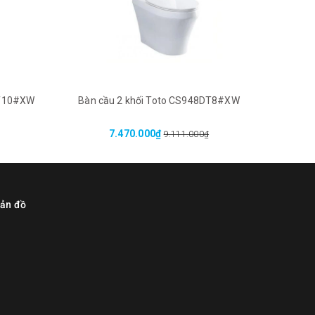
DT10#XW
Bàn cầu 2 khối Toto CS948DT8#XW
Bàn 
7.470.000₫
9.111.000₫
ản đồ