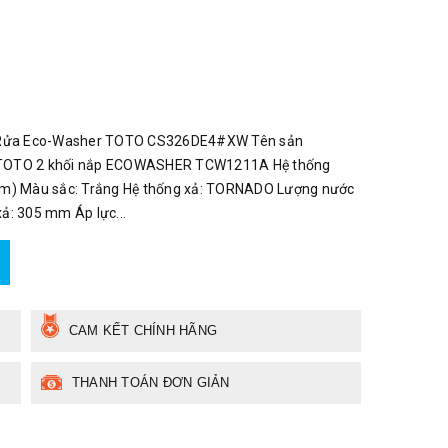
ắp Rửa Eco-Washer TOTO CS326DE4#XW Tên sản
TOTO 2 khối nắp ECOWASHER TCW1211A Hệ thống
(mm) Màu sắc: Trắng Hệ thống xả: TORNADO Lượng nước
xả: 305 mm Áp lực...
CAM KẾT CHÍNH HÃNG
THANH TOÁN ĐƠN GIẢN