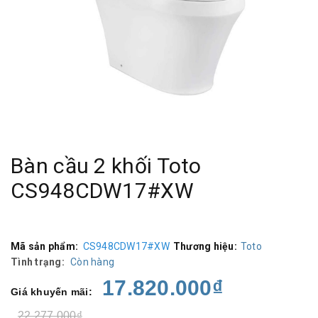
Bàn cầu 2 khối Toto
CS948CDW17#XW
Mã sản phẩm:
CS948CDW17#XW
Thương hiệu:
Toto
Tình trạng:
Còn hàng
17.820.000₫
Giá khuyến mãi:
22.277.000₫