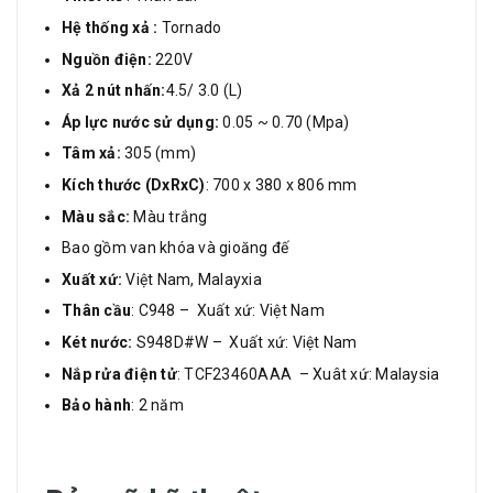
Hệ thống xả :
Tornado
Nguồn điện:
220V
Xả 2 nút nhấn:
4.5/ 3.0 (L)
Áp lực nước sử dụng:
0.05 ~ 0.70 (Mpa)
Tâm xả:
305 (mm)
Kích thước (DxRxC)
: 700 x 380 x 806 mm
Màu sắc:
Màu trắng
Bao gồm van khóa và gioăng đế
Xuất xứ:
Việt Nam, Malayxia
Thân cầu
: C948 – Xuất xứ: Việt Nam
Két nước:
S948D#W – Xuất xứ: Việt Nam
Nắp rửa điện tử
: TCF23460AAA – Xuât xứ: Malaysia
Bảo hành
: 2 năm