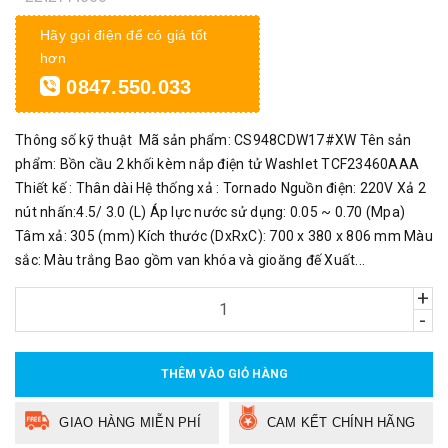
Hãy gọi điện để có giá tốt
hơn
0847.550.033
Thông số kỹ thuật Mã sản phẩm: CS948CDW17#XW Tên sản
phẩm: Bồn cầu 2 khối kèm nắp điện tử Washlet TCF23460AAA
Thiết kế : Thân dài Hệ thống xả : Tornado Nguồn điện: 220V Xả 2
nút nhấn:4.5/ 3.0 (L) Áp lực nước sử dụng: 0.05 ~ 0.70 (Mpa)
Tâm xả: 305 (mm) Kích thước (DxRxC): 700 x 380 x 806 mm Màu
sắc: Màu trắng Bao gồm van khóa và gioăng đế Xuất...
+
-
THÊM VÀO GIỎ HÀNG
GIAO HÀNG MIỄN PHÍ
CAM KẾT CHÍNH HÃNG