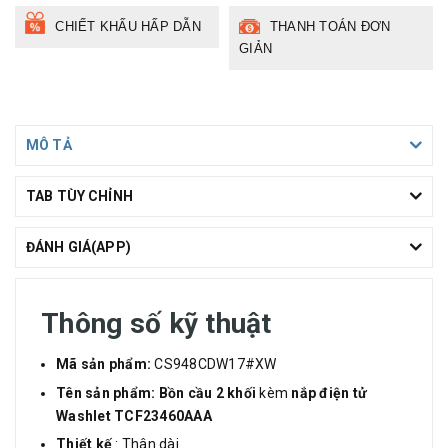
CHIẾT KHẤU HẤP DẪN
THANH TOÁN ĐƠN
GIẢN
MÔ TẢ
TAB TÙY CHỈNH
ĐÁNH GIÁ(APP)
Thông số kỹ thuật
Mã sản phẩm:
CS948CDW17#XW
Tên sản phẩm: Bồn cầu 2 khối
kèm
nắp điện tử
Washlet
TCF23460AAA
Thiết kế
: Thân dài