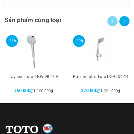
Sản phẩm cùng loại
- 31%
- 20%
Tay sen Toto TBW09010V
Bát sen tắm Toto DGH104ZR
760.000₫
820.000₫
1.100.000₫
1.031.000₫