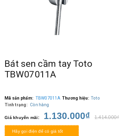
Bát sen cầm tay Toto
TBW07011A
Mã sản phẩm:
TBW07011A
Thương hiệu:
Toto
Tình trạng:
Còn hàng
1.130.000₫
1.414.000₫
Giá khuyến mãi:
Hãy gọi điện để có giá tốt