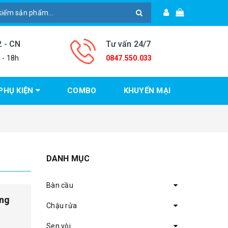
2 - CN
Tư vấn 24/7
 - 18h
0847.550.033
PHỤ KIỆN
COMBO
KHUYẾN MẠI
DANH MỤC
Bàn cầu
òng
Chậu rửa
Sen vòi