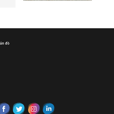
ản đồ