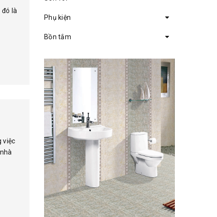
 đó là
Phụ kiện
Bồn tắm
 việc
 nhà