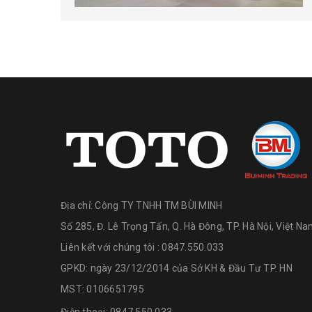
Địa chỉ:
Công TY TNHH TM BÙI MINH
Số 285, Đ. Lê Trọng Tấn, Q. Hà Đông, TP. Hà Nội, Việt N
Liên kết với chúng tôi : 0847.550.033
GPKD: ngày 23/12/2014 của Sở KH & Đầu Tư TP. HN
MST: 0106651795