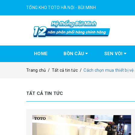
TỔNG KHO TOTO HÀ NỘI - BÙI MINH
HOME
BỒN CẦU
SEN VÒI
Trang chủ
/
Tất cả tin tức
/
Cách chọn mua thiết bị vệ 
TẤT CẢ TIN TỨC