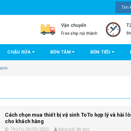
Vận chuyển
T
Free ship nội thành
9h
CHẬU RỬA
BỒN TẮM
BỒN TIỂU
sinh
Cách chọn mua thiết bị vệ sinh ToTo hợp lý và hài l
cho khách hàng
Thứ Fri, 06/03/2020
Đăng bởi: Mr.Đức