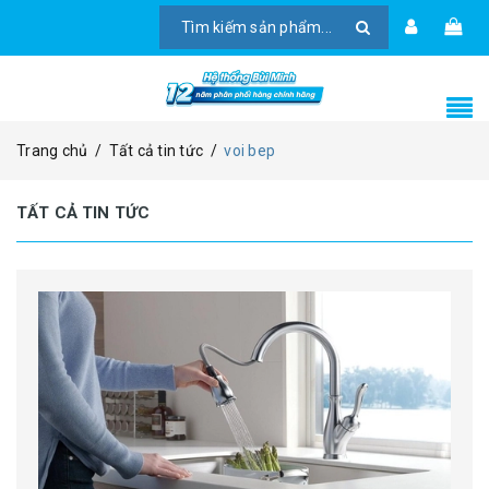
Trang chủ
/
Tất cả tin tức
/
voi bep
TẤT CẢ TIN TỨC