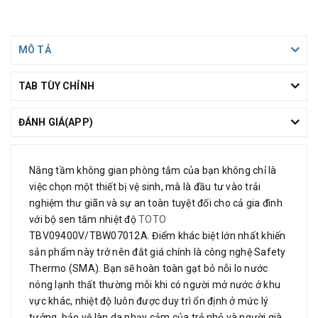
MÔ TẢ
TAB TÙY CHỈNH
ĐÁNH GIÁ(APP)
Nâng tầm không gian phòng tắm của bạn không chỉ là
việc chọn một thiết bị vệ sinh, mà là đầu tư vào trải
nghiệm thư giãn và sự an toàn tuyệt đối
cho cả gia đình
với bộ sen tắm nhiệt độ
TOTO
TBV09400V/TBW07012A
.
Điểm khác biệt lớn nhất khiến
sản phẩm này trở nên đắt giá chính là công nghệ Safety
Thermo (SMA)
. Bạn sẽ hoàn toàn gạt bỏ nỗi lo nước
nóng lạnh thất thường mỗi khi có người mở nước ở khu
vực khác, nhiệt độ luôn được duy trì ổn định ở mức lý
tưởng, bảo vệ làn da nhạy cảm của trẻ nhỏ và người già