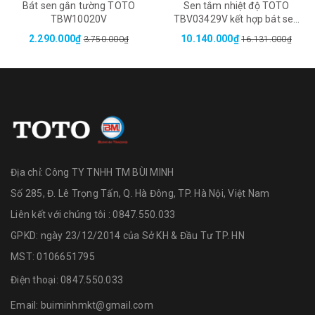
Bát sen gắn tường TOTO
Sen tắm nhiệt độ TOTO
TBW10020V
TBV03429V kết hợp bát sen
TBW02017A
2.290.000₫
10.140.000₫
3.750.000₫
16.131.000₫
Địa chỉ:
Công TY TNHH TM BÙI MINH
Số 285, Đ. Lê Trọng Tấn, Q. Hà Đông, TP. Hà Nội, Việt Nam
Liên kết với chúng tôi : 0847.550.033
GPKD: ngày 23/12/2014 của Sở KH & Đầu Tư TP. HN
MST: 0106651795
Điện thoại:
0847.550.033
Email:
buiminhmkt@gmail.com