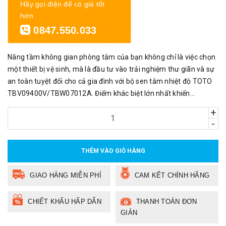
Hãy gọi điện để có giá tốt
hơn
0847.550.033
Nâng tầm không gian phòng tắm của bạn không chỉ là việc chọn
một thiết bị vệ sinh, mà là đầu tư vào trải nghiệm thư giãn và sự
an toàn tuyệt đối cho cả gia đình với bộ sen tắm nhiệt độ TOTO
TBV09400V/TBW07012A. Điểm khác biệt lớn nhất khiến...
+
-
THÊM VÀO GIỎ HÀNG
GIAO HÀNG MIỄN PHÍ
CAM KẾT CHÍNH HÃNG
CHIẾT KHẤU HẤP DẪN
THANH TOÁN ĐƠN
GIẢN