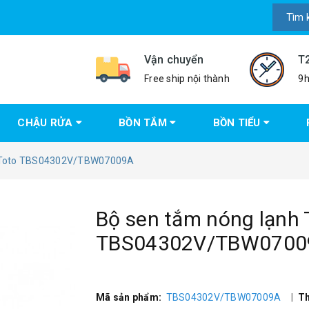
Vận chuyển
T
Free ship nội thành
9h
CHẬU RỬA
BỒN TẮM
BỒN TIỂU
h Toto TBS04302V/TBW07009A
Bộ sen tắm nóng lạnh 
TBS04302V/TBW0700
Mã sản phẩm:
TBS04302V/TBW07009A
|
Th