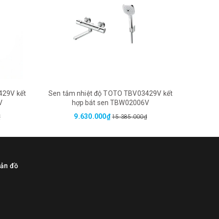
429V kết
Sen tắm nhiệt độ TOTO TBV03429V kết
Sen tắ
V
hợp bát sen TBW02006V
9.630.000₫
₫
15.385.000₫
ản đồ