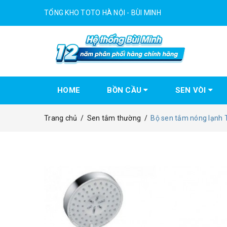
TỔNG KHO TOTO HÀ NỘI - BÙI MINH
HOME
BỒN CẦU
SEN VÒI
Trang chủ
/
Sen tắm thường
/
Bộ sen tắm nóng lạn