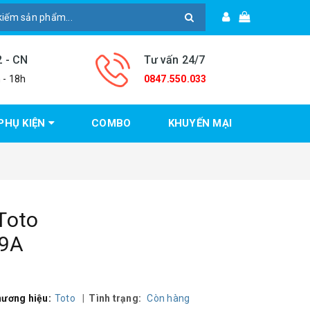
2 - CN
Tư vấn 24/7
 - 18h
0847.550.033
PHỤ KIỆN
COMBO
KHUYẾN MẠI
Toto
9A
ương hiệu:
Toto
|
Tình trạng:
Còn hàng