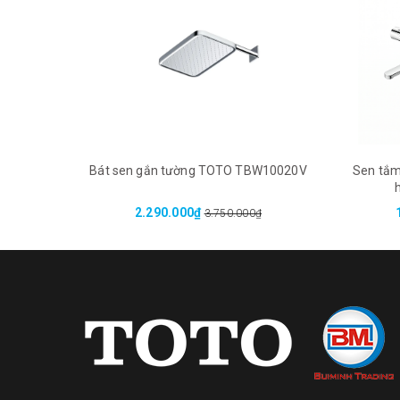
Bát sen gắn tường TOTO TBW10020V
Sen tắm
2.290.000₫
3.750.000₫