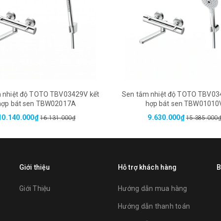
 nhiệt độ TOTO TBV03429V kết
Sen tắm nhiệt độ TOTO TBV03
hợp bát sen TBW02017A
hợp bát sen TBW01010
10.140.000₫
9.630.000₫
16.131.000₫
15.385.000
Giới thiệu
Hỗ trợ khách hàng
B
Giới Thiệu
Hướng dẫn mua hàng
Hướng dẫn thanh toán