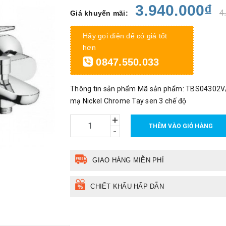
3.940.000₫
4
Giá khuyến mãi:
Hãy gọi điện để có giá tốt
hơn
0847.550.033
Thông tin sản phẩm Mã sản phẩm: TBS04302V
mạ Nickel Chrome Tay sen 3 chế độ
+
THÊM VÀO GIỎ HÀNG
-
GIAO HÀNG MIỄN PHÍ
CHIẾT KHẤU HẤP DẪN