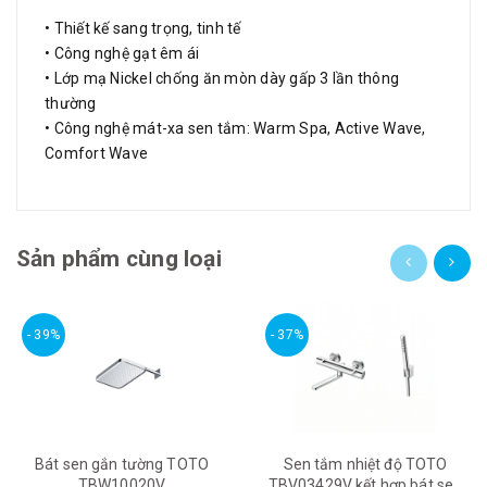
• Thiết kế sang trọng, tinh tế
• Công nghệ gạt êm ái
• Lớp mạ Nickel chống ăn mòn dày gấp 3 lần thông
thường
• Công nghệ mát-xa sen tắm: Warm Spa, Active Wave,
Comfort Wave
Sản phẩm cùng loại
- 39%
- 37%
Bát sen gắn tường TOTO
Sen tắm nhiệt độ TOTO
TBW10020V
TBV03429V kết hợp bát sen