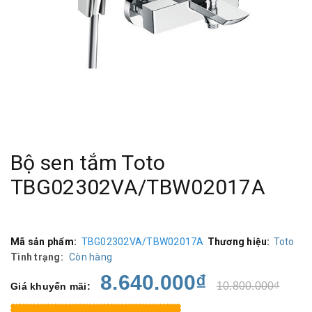
Bộ sen tắm Toto
TBG02302VA/TBW02017A
Mã sản phẩm:
TBG02302VA/TBW02017A
Thương hiệu:
Toto
Tình trạng:
Còn hàng
8.640.000₫
10.800.000₫
Giá khuyến mãi: