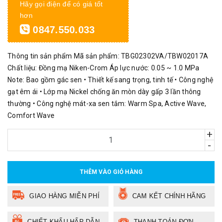
Hãy gọi điện để có giá tốt
hơn
0847.550.033
Thông tin sản phẩm Mã sản phẩm: TBG02302VA/TBW02017A
Chất liệu: Đồng mạ Niken-Crom Áp lực nước: 0.05 ~ 1.0 MPa
Note: Bao gồm gác sen • Thiết kế sang trọng, tinh tế • Công nghệ
gạt êm ái • Lớp mạ Nickel chống ăn mòn dày gấp 3 lần thông
thường • Công nghệ mát-xa sen tắm: Warm Spa, Active Wave,
Comfort Wave
+
-
THÊM VÀO GIỎ HÀNG
GIAO HÀNG MIỄN PHÍ
CAM KẾT CHÍNH HÃNG
CHIẾT KHẤU HẤP DẪN
THANH TOÁN ĐƠN