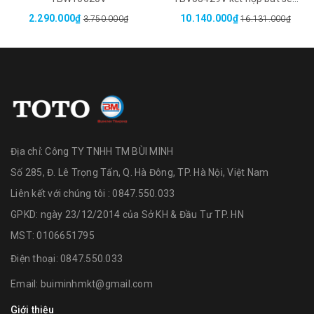
TBW02017A
2.290.000₫
10.140.000₫
3.750.000₫
16.131.000₫
Địa chỉ:
Công TY TNHH TM BÙI MINH
Số 285, Đ. Lê Trọng Tấn, Q. Hà Đông, TP. Hà Nội, Việt Nam
Liên kết với chúng tôi : 0847.550.033
GPKD: ngày 23/12/2014 của Sở KH & Đầu Tư TP. HN
MST: 0106651795
Điện thoại:
0847.550.033
Email:
buiminhmkt@gmail.com
Giới thiệu