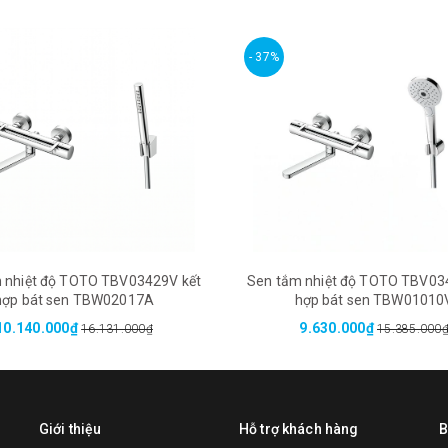
- 37%
 nhiệt độ TOTO TBV03429V kết
Sen tắm nhiệt độ TOTO TBV03
hợp bát sen TBW02017A
hợp bát sen TBW01010
10.140.000₫
9.630.000₫
16.131.000₫
15.385.000
Giới thiệu
Hỗ trợ khách hàng
B