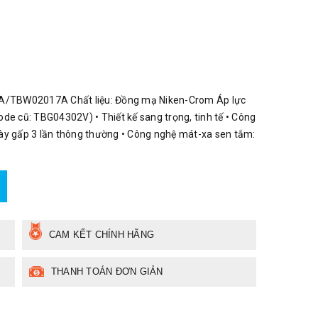
A/TBW02017A Chất liệu: Đồng mạ Niken-Crom Áp lực
de cũ: TBG04302V) • Thiết kế sang trọng, tinh tế • Công
ày gấp 3 lần thông thường • Công nghệ mát-xa sen tắm:
CAM KẾT CHÍNH HÃNG
THANH TOÁN ĐƠN GIẢN