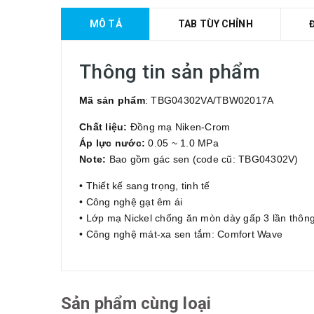
MÔ TẢ
TAB TÙY CHỈNH
Thông tin sản phẩm
Mã sản phẩm
: TBG04302VA/TBW02017A
Chất liệu:
Đồng mạ Niken-Crom
Áp lực nước:
0.05 ~ 1.0 MPa
Note:
Bao gồm gác sen (code cũ: TBG04302V)
• Thiết kế sang trọng, tinh tế
• Công nghệ gạt êm ái
• Lớp mạ Nickel chống ăn mòn dày gấp 3 lần thôn
• Công nghệ mát-xa sen tắm: Comfort Wave
Sản phẩm cùng loại