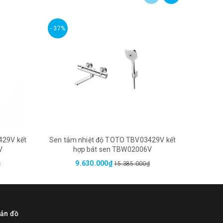
- 37%
- 38%
429V kết
Sen tắm nhiệt độ TOTO TBV03429V kết
Sen tắ
V
hợp bát sen TBW02006V
9.630.000₫
₫
15.385.000₫
ản đồ