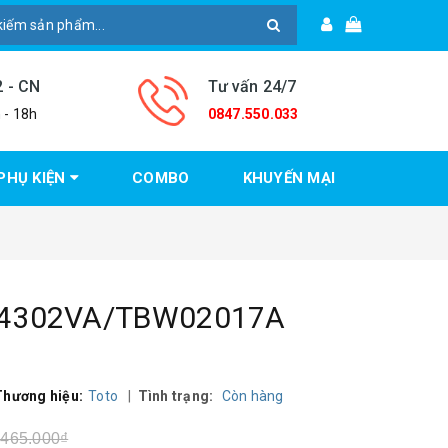
2 - CN
Tư vấn 24/7
 - 18h
0847.550.033
PHỤ KIỆN
COMBO
KHUYẾN MẠI
G04302VA/TBW02017A
Thương hiệu:
Toto
|
Tình trạng:
Còn hàng
.465.000₫