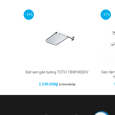
- 39%
- 37%
Bát sen gắn tường TOTO TBW10020V
Sen tắm
2.290.000₫
3.750.000₫