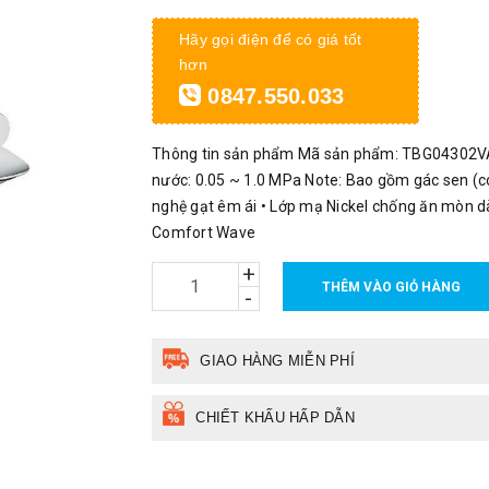
Hãy gọi điện để có giá tốt
hơn
0847.550.033
Thông tin sản phẩm Mã sản phẩm: TBG04302V
nước: 0.05 ~ 1.0 MPa Note: Bao gồm gác sen (co
nghệ gạt êm ái • Lớp mạ Nickel chống ăn mòn d
Comfort Wave
+
THÊM VÀO GIỎ HÀNG
-
GIAO HÀNG MIỄN PHÍ
CHIẾT KHẤU HẤP DẪN