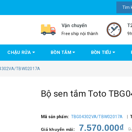
Vận chuyển
T
Free ship nội thành
9h
CHẬU RỬA
BỒN TẮM
BỒN TIỂU
G04302VA/TBW02017A
Bộ sen tắm Toto TB
Mã sản phẩm:
TBG04302VA/TBW02017A
|
7.570.000₫
9
Giá khuyến mãi: