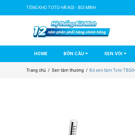
TỔNG KHO TOTO HÀ NỘI - BÙI MINH
HOME
BỒN CẦU
SEN VÒI
Trang chủ
/
Sen tắm thường
/
Bộ sen tắm Toto TB