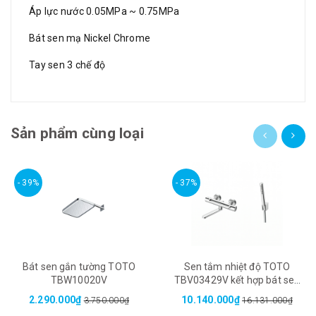
Áp lực nước 0.05MPa ~ 0.75MPa
Bát sen mạ Nickel Chrome
Tay sen 3 chế độ
Sản phẩm cùng loại
- 39%
- 37%
Bát sen gắn tường TOTO
Sen tắm nhiệt độ TOTO
TBW10020V
TBV03429V kết hợp bát sen
TBW02017A
2.290.000₫
10.140.000₫
3.750.000₫
16.131.000₫