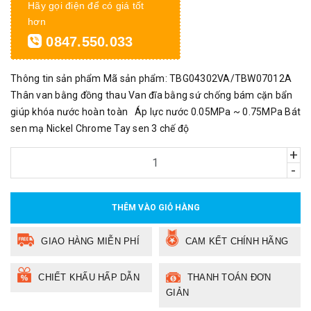
Hãy gọi điện để có giá tốt
hơn
0847.550.033
Thông tin sản phẩm Mã sản phẩm: TBG04302VA/TBW07012A
Thân van bằng đồng thau Van đĩa bằng sứ chống bám cặn bẩn
giúp khóa nước hoàn toàn Áp lực nước 0.05MPa ~ 0.75MPa Bát
sen mạ Nickel Chrome Tay sen 3 chế độ
+
-
THÊM VÀO GIỎ HÀNG
GIAO HÀNG MIỄN PHÍ
CAM KẾT CHÍNH HÃNG
CHIẾT KHẤU HẤP DẪN
THANH TOÁN ĐƠN
GIẢN