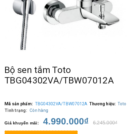
Bộ sen tắm Toto
TBG04302VA/TBW07012A
Mã sản phẩm:
TBG04302VA/TBW07012A
Thương hiệu:
Toto
Tình trạng:
Còn hàng
4.990.000₫
6.245.000₫
Giá khuyến mãi: