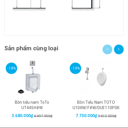
Sản phẩm cùng loại
- 18%
- 19%
Bồn tiểu nam ToTo
Bồn Tiểu Nam TOTO
UT445H#W
U104W/F#W/DUE110PSK
3.680.000₫
7.750.000₫
4.497.000₫
9.612.000₫