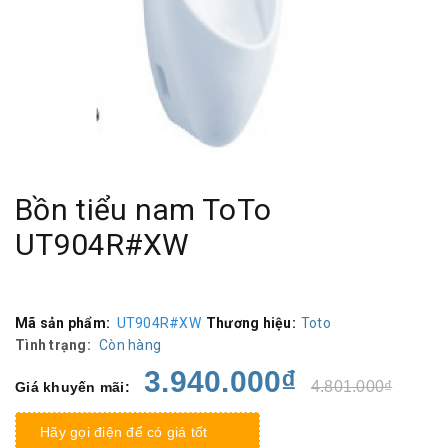
Bồn tiểu nam ToTo
UT904R#XW
Mã sản phẩm:
UT904R#XW
Thương hiệu:
Toto
Tình trạng:
Còn hàng
3.940.000₫
4.801.000₫
Giá khuyến mãi:
Hãy gọi điện để có giá tốt