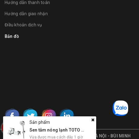
Hướng dẫn thanh toán
Hướng dẫn giao nhận
Điều khoản dịch vụ
Bản đồ
Sản phẩm
Sen tắm nóng lạnh TOTO TBG03302V/TBW01010V
Bản quyền thuộc về
Y8
TỔNG KHO TOTO HÀ NỘI - BÙI MINH
Vừa được mua cách đây 1 giờ