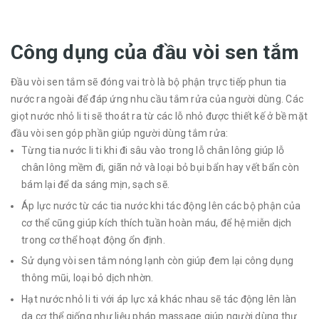
Công dụng của đầu vòi sen tắm
Đầu vòi sen tắm sẽ đóng vai trò là bộ phận trực tiếp phun tia
nước ra ngoài để đáp ứng nhu cầu tắm rửa của người dùng. Các
giọt nước nhỏ li ti sẽ thoát ra từ các lỗ nhỏ được thiết kế ở bề mặt
đầu vòi sen góp phần giúp người dùng tắm rửa:
Từng tia nước li ti khi đi sâu vào trong lỗ chân lông giúp lỗ
chân lông mềm đi, giãn nở và loại bỏ bụi bẩn hay vết bẩn còn
bám lại để da sáng mịn, sạch sẽ.
Áp lực nước từ các tia nước khi tác động lên các bộ phận của
cơ thể cũng giúp kích thích tuần hoàn máu, để hệ miễn dịch
trong cơ thể hoạt động ổn định.
Sử dụng vòi sen tắm nóng lạnh còn giúp đem lại công dụng
thông mũi, loại bỏ dịch nhờn.
Hạt nước nhỏ li ti với áp lực xả khác nhau sẽ tác động lên làn
da cơ thể giống như liệu pháp massage giúp người dùng thư