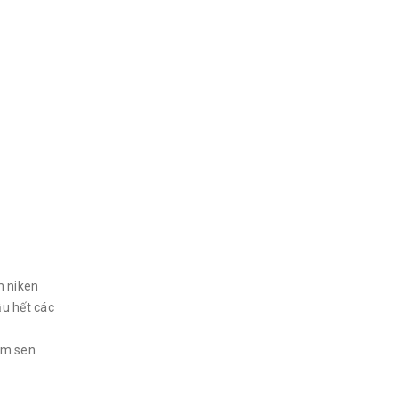
m niken
ầu hết các
ẩm sen