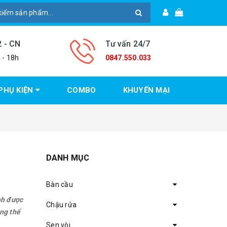
2 - CN
Tư vấn 24/7
 - 18h
0847.550.033
PHỤ KIỆN
COMBO
KHUYẾN MẠI
DANH MỤC
Bàn cầu
nh được
Chậu rửa
ông thể
Sen vòi