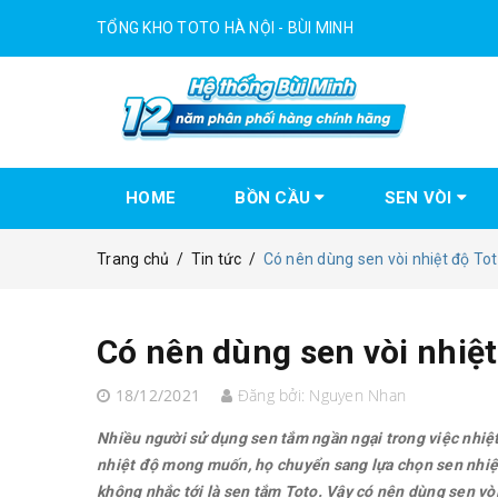
TỔNG KHO TOTO HÀ NỘI - BÙI MINH
HOME
BỒN CẦU
SEN VÒI
Trang chủ
/
Tin tức
/
Có nên dùng sen vòi nhiệt độ To
Có nên dùng sen vòi nhiệ
18/12/2021
Đăng bởi:
Nguyen Nhan
Nhiều người sử dụng sen tắm ngần ngại trong việc nhiệt
nhiệt độ mong muốn, họ chuyển sang lựa chọn sen nhiệt 
không nhắc tới là sen tắm Toto. Vậy có nên dùng sen vò