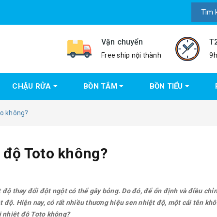
Vận chuyển
T
Free ship nội thành
9h
CHẬU RỬA
BỒN TẮM
BỒN TIỂU
to không?
t độ Toto không?
 độ thay đổi đột ngột có thể gây bỏng. Do đó, để ổn định và điều chỉ
độ. Hiện nay, có rất nhiều thương hiệu sen nhiệt độ, một cái tên kh
i nhiệt độ Toto không?