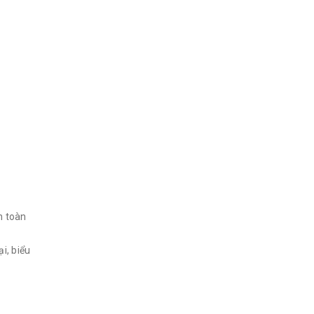
n toàn
i, biểu