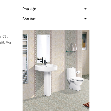
Phụ kiện
Bồn tắm
ài đặt
ột. Vòi