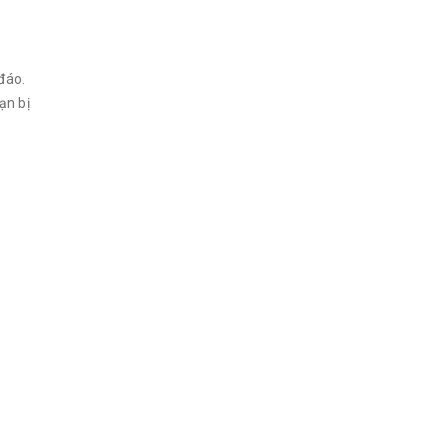
đáo.
ạn bị