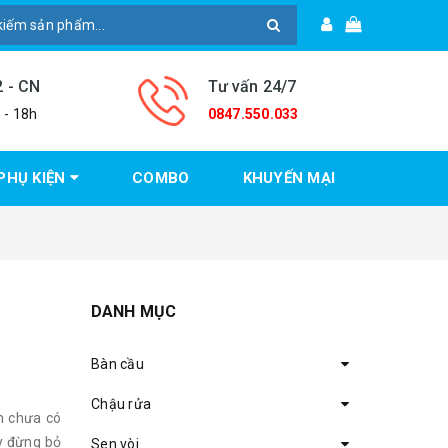
2 - CN
Tư vấn 24/7
 - 18h
0847.550.033
PHỤ KIỆN
COMBO
KHUYẾN MẠI
DANH MỤC
Bàn cầu
Chậu rửa
ẫn chưa có
y đừng bỏ
Sen vòi