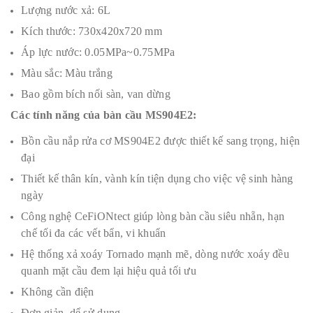
Lượng nước xả: 6L
Kích thước: 730x420x720 mm
Áp lực nước: 0.05MPa~0.75MPa
Màu sắc: Màu trắng
Bao gồm bích nối sàn, van dừng
Các tính năng của bàn cầu MS904E2:
Bồn cầu nắp rửa cơ MS904E2 được thiết kế sang trọng, hiện
đại
Thiết kế thân kín, vành kín tiện dụng cho việc vệ sinh hàng
ngày
Công nghệ CeFiONtect giúp lòng bàn cầu siêu nhẵn, hạn
chế tối đa các vết bẩn, vi khuẩn
Hệ thống xả xoáy Tornado mạnh mẽ, dòng nước xoáy đều
quanh mặt cầu đem lại hiệu quả tối ưu
Không cần điện
Đơn giản, dể sử dụng