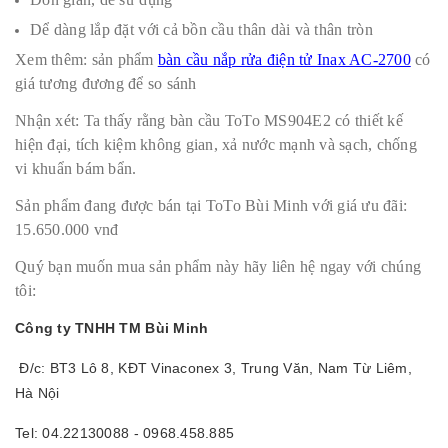
Dể dàng lắp đặt với cả bồn cầu thân dài và thân tròn
Xem thêm: sản phẩm
bàn cầu nắp rửa điện tử Inax AC-2700
có
giá tương đương để so sánh
Nhận xét: Ta thấy rằng bàn cầu ToTo MS904E2 có thiết kế
hiện đại, tích kiệm không gian, xả nước mạnh và sạch, chống
vi khuẩn bám bẩn.
Sản phẩm đang được bán tại ToTo Bùi Minh với giá ưu đãi:
15.650.000 vnđ
Quý bạn muốn mua sản phẩm này hãy liên hệ ngay với chúng
tôi:
Công ty TNHH TM Bùi Minh
Đ/c: BT3 Lô 8, KĐT Vinaconex 3, Trung Văn, Nam Từ Liêm,
Hà Nội
Tel: 04.22130088 - 0968.458.885