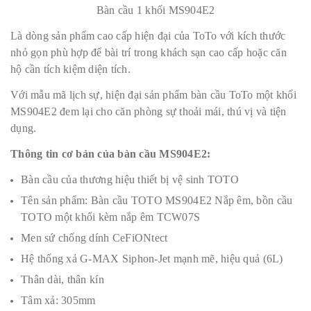
Bàn cầu 1 khối MS904E2
Là dòng sản phẩm cao cấp hiện đại của ToTo với kích thước
nhỏ gọn phù hợp để bài trí trong khách sạn cao cấp hoặc căn
hộ cần tích kiệm diện tích.
Với mẫu mã lịch sự, hiện đại sản phẩm bàn cầu ToTo một khối
MS904E2 đem lại cho căn phòng sự thoải mái, thú vị và tiện
dụng.
Thông tin cơ bản của bàn cầu MS904E2:
Bàn cầu của thương hiệu thiết bị vệ sinh TOTO
Tên sản phẩm: Bàn cầu TOTO MS904E2 Nắp êm, bồn cầu
TOTO một khối kèm nắp êm TCW07S
Men sứ chống dính CeFiONtect
Hệ thống xả G-MAX Siphon-Jet mạnh mẽ, hiệu quả (6L)
Thân dài, thân kín
Tâm xả: 305mm