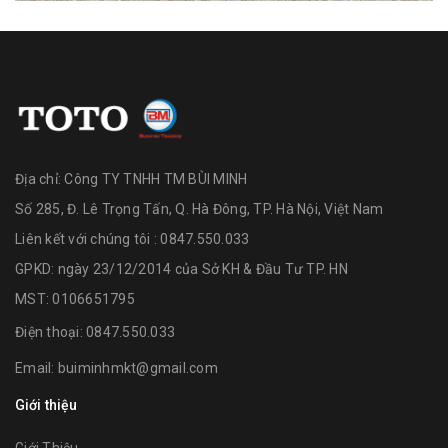
Địa chỉ:
Công TY TNHH TM BÙI MINH
Số 285, Đ. Lê Trọng Tấn, Q. Hà Đông, TP. Hà Nội, Việt Nam
Liên kết với chúng tôi : 0847.550.033
GPKD: ngày 23/12/2014 của Sở KH & Đầu Tư TP. HN
MST: 0106651795
Điện thoại:
0847.550.033
Email:
buiminhmkt@gmail.com
Giới thiệu