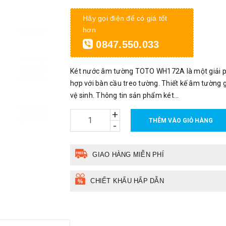
Hãy gọi điện để có giá tốt
hơn
0847.550.033
Két nước âm tường TOTO WH172A là một giải phá
hợp với bàn cầu treo tường. Thiết kế âm tường 
vệ sinh. Thông tin sản phẩm két...
+
THÊM VÀO GIỎ HÀNG
-
GIAO HÀNG MIỄN PHÍ
CHIẾT KHẤU HẤP DẪN