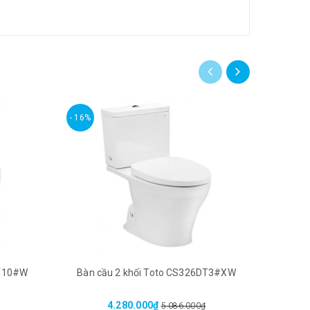
- 16%
- 16%
DT10#W
Bàn cầu 2 khối Toto CS326DT3#XW
Bàn c
4.280.000₫
5.086.000₫