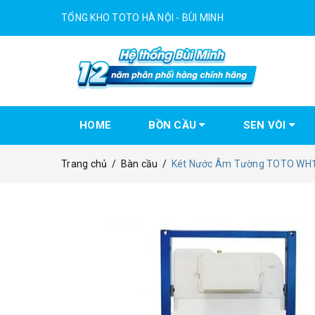
TỔNG KHO TOTO HÀ NỘI - BÙI MINH
HOME
BỒN CẦU
SEN VÒI
Trang chủ
/
Bàn cầu
/
Két Nước Âm Tường TOTO WH