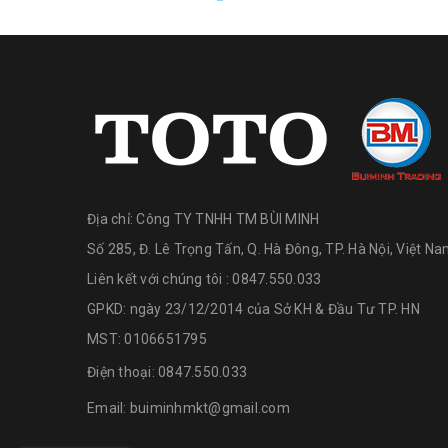
Địa chỉ:
Công TY TNHH TM BÙI MINH
Số 285, Đ. Lê Trọng Tấn, Q. Hà Đông, TP. Hà Nội, Việt N
Liên kết với chúng tôi : 0847.550.033
GPKD: ngày 23/12/2014 của Sở KH & Đầu Tư TP. HN
MST: 0106651795
Điện thoại:
0847.550.033
Email:
buiminhmkt@gmail.com