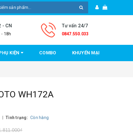
2 - CN
Tư vấn 24/7
 - 18h
0847.550.033
PHỤ KIỆN
COMBO
KHUYẾN MẠI
TOTO WH172A
o
|
Tình trạng:
Còn hàng
1.811.000₫