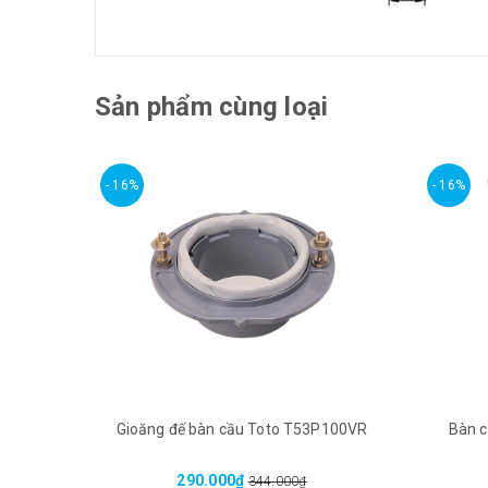
Sản phẩm cùng loại
- 16%
- 16%
Gioăng đế bàn cầu Toto T53P100VR
Bàn 
290.000₫
344.000₫