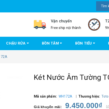
Vận chuyển
T
Free ship nội thành
9h
CHẬU RỬA
BỒN TẮM
BỒN TIỂU
172A
Két Nước Âm Tường 
Mã sản phẩm:
WH172A
|
Thương hiệu:
Tot
9.450.000₫
1
Giá khuyến mãi: