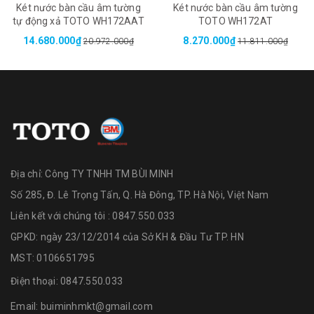
Két nước bàn cầu âm tường
Két nước bàn cầu âm tường
tự động xả TOTO WH172AAT
TOTO WH172AT
14.680.000₫
8.270.000₫
20.972.000₫
11.811.000₫
Địa chỉ:
Công TY TNHH TM BÙI MINH
Số 285, Đ. Lê Trọng Tấn, Q. Hà Đông, TP. Hà Nội, Việt Nam
Liên kết với chúng tôi : 0847.550.033
GPKD: ngày 23/12/2014 của Sở KH & Đầu Tư TP. HN
MST: 0106651795
Điện thoại:
0847.550.033
Email:
buiminhmkt@gmail.com