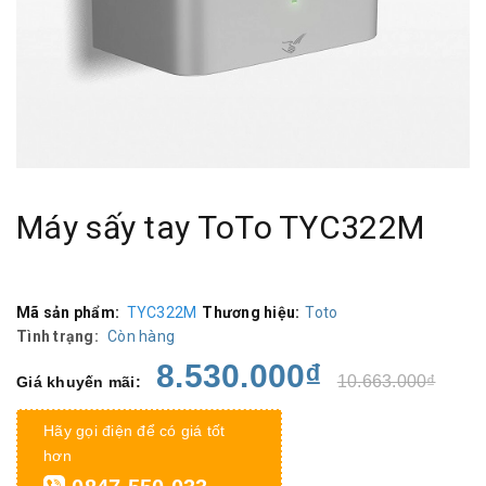
Máy sấy tay ToTo TYC322M
Mã sản phẩm:
TYC322M
Thương hiệu:
Toto
Tình trạng:
Còn hàng
8.530.000₫
10.663.000₫
Giá khuyến mãi:
Hãy gọi điện để có giá tốt
hơn