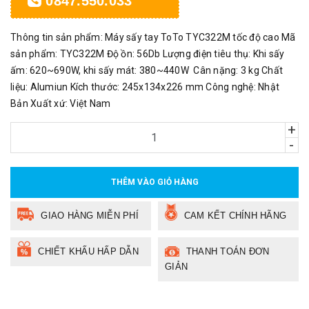
0847.550.033
Thông tin sản phẩm: Máy sấy tay ToTo TYC322M tốc độ cao Mã
sản phẩm: TYC322M Độ ồn: 56Db Lượng điện tiêu thụ: Khi sấy
ấm: 620~690W, khi sấy mát: 380~440W Cân nặng: 3 kg Chất
liệu: Alumiun Kích thước: 245x134x226 mm Công nghệ: Nhật
Bản Xuất xứ: Việt Nam
+
-
THÊM VÀO GIỎ HÀNG
GIAO HÀNG MIỄN PHÍ
CAM KẾT CHÍNH HÃNG
CHIẾT KHẤU HẤP DẪN
THANH TOÁN ĐƠN
GIẢN