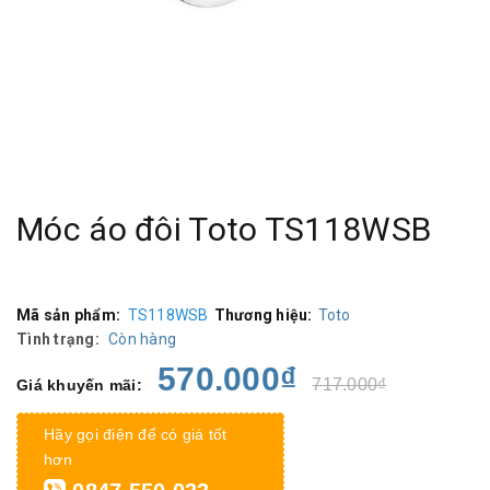
Móc áo đôi Toto TS118WSB
Mã sản phẩm:
TS118WSB
Thương hiệu:
Toto
Tình trạng:
Còn hàng
570.000₫
717.000₫
Giá khuyến mãi:
Hãy gọi điện để có giá tốt
hơn