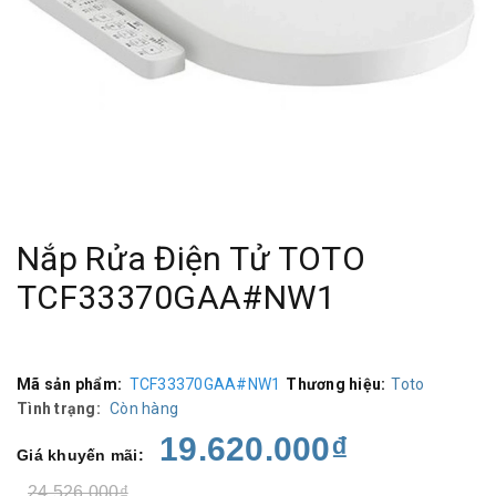
Nắp Rửa Điện Tử TOTO
TCF33370GAA#NW1
Mã sản phẩm:
TCF33370GAA#NW1
Thương hiệu:
Toto
Tình trạng:
Còn hàng
19.620.000₫
Giá khuyến mãi:
24.526.000₫