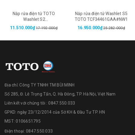
Nắp rửa điện tử TOTO
Nắp rửa điện tử Washlet S5
Washlet S2
TOTO TCF34461GAA#NW1
TCF33461GAA#NW1
11.510.000₫
16.950.000₫
17.192.000₫
25.282.000₫
Địa chỉ:
Công TY TNHH TM BÙI MINH
Số 285, Đ. Lê Trọng Tấn, Q. Hà Đông, TP. Hà Nội, Việt Nam
Liên kết với chúng tôi : 0847.550.033
GPKD: ngày 23/12/2014 của Sở KH & Đầu Tư TP. HN
MST: 0106651795
Điện thoại:
0847.550.033