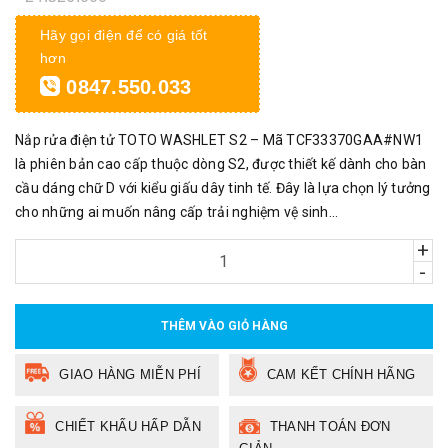
Hãy gọi điện để có giá tốt
hơn
0847.550.033
Nắp rửa điện tử TOTO WASHLET S2 – Mã TCF33370GAA#NW1
là phiên bản cao cấp thuộc dòng S2, được thiết kế dành cho bàn
cầu dáng chữ D với kiểu giấu dây tinh tế. Đây là lựa chọn lý tưởng
cho những ai muốn nâng cấp trải nghiệm vệ sinh...
+
-
THÊM VÀO GIỎ HÀNG
GIAO HÀNG MIỄN PHÍ
CAM KẾT CHÍNH HÃNG
CHIẾT KHẤU HẤP DẪN
THANH TOÁN ĐƠN