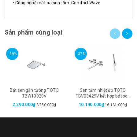
• Công nghệ mát-xa sen tắm: Comfort Wave
Sản phẩm cùng loại
- 39%
- 37%
Bát sen gắn tường TOTO
Sen tắm nhiệt độ TOTO
TBW10020V
TBV03429V kết hợp bát sen
TBW02017A
2.290.000₫
10.140.000₫
3.750.000₫
16.131.000₫