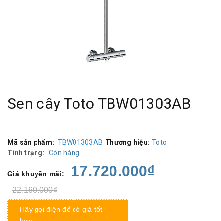
Sen cây Toto TBW01303AB
Mã sản phẩm:
TBW01303AB
Thương hiệu:
Toto
Tình trạng:
Còn hàng
17.720.000₫
Giá khuyến mãi:
22.160.000₫
Hãy gọi điện để có giá tốt
hơn