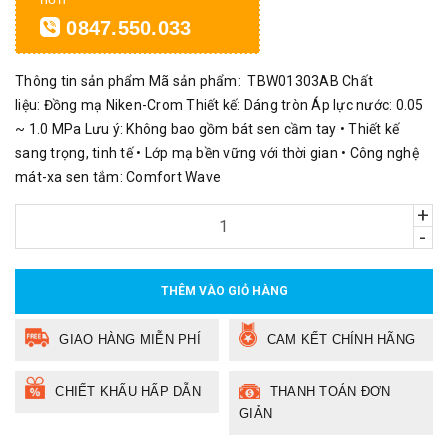
0847.550.033
Thông tin sản phẩm Mã sản phẩm: TBW01303AB Chất
liệu: Đồng mạ Niken-Crom Thiết kế: Dáng tròn Áp lực nước: 0.05
~ 1.0 MPa Lưu ý: Không bao gồm bát sen cầm tay • Thiết kế
sang trọng, tinh tế • Lớp mạ bền vững với thời gian • Công nghệ
mát-xa sen tắm: Comfort Wave
+
-
THÊM VÀO GIỎ HÀNG
GIAO HÀNG MIỄN PHÍ
CAM KẾT CHÍNH HÃNG
CHIẾT KHẤU HẤP DẪN
THANH TOÁN ĐƠN
GIẢN