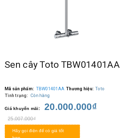
Sen cây Toto TBW01401AA
Mã sản phẩm:
TBW01401AA
Thương hiệu:
Toto
Tình trạng:
Còn hàng
20.000.000₫
Giá khuyến mãi:
25.007.000₫
Hãy gọi điện để có giá tốt
hơn