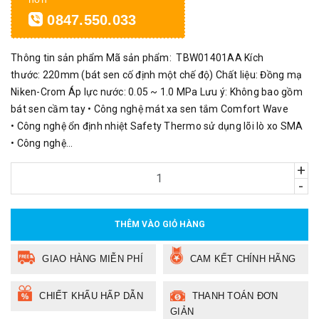
0847.550.033
Thông tin sản phẩm Mã sản phẩm: TBW01401AA Kích
thước: 220mm (bát sen cố định một chế độ) Chất liệu: Đồng mạ
Niken-Crom Áp lực nước: 0.05 ~ 1.0 MPa Lưu ý: Không bao gồm
bát sen cầm tay • Công nghệ mát xa sen tắm Comfort Wave
• Công nghệ ổn định nhiệt Safety Thermo sử dụng lõi lò xo SMA
• Công nghệ...
+
-
THÊM VÀO GIỎ HÀNG
GIAO HÀNG MIỄN PHÍ
CAM KẾT CHÍNH HÃNG
CHIẾT KHẤU HẤP DẪN
THANH TOÁN ĐƠN
GIẢN