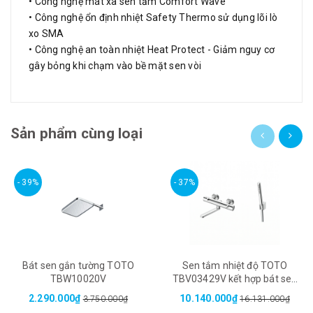
• Công nghệ mát xa sen tắm Comfort Wave
• Công nghệ ổn định nhiệt Safety Thermo sử dụng lõi lò
xo SMA
• Công nghệ an toàn nhiệt Heat Protect - Giảm nguy cơ
gây bỏng khi chạm vào bề mặt sen vòi
Sản phẩm cùng loại
- 39%
- 37%
Bát sen gắn tường TOTO
Sen tắm nhiệt độ TOTO
TBW10020V
TBV03429V kết hợp bát sen
TBW02017A
2.290.000₫
10.140.000₫
3.750.000₫
16.131.000₫