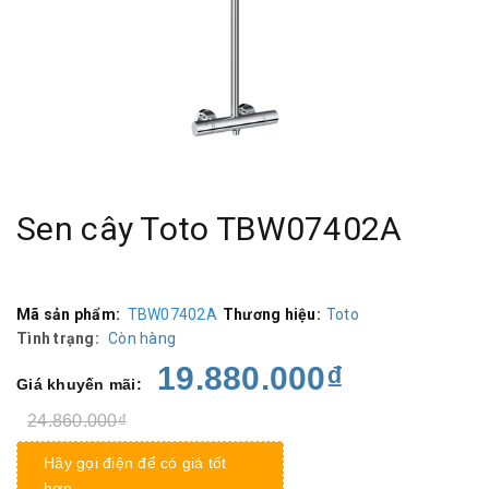
Sen cây Toto TBW07402A
Mã sản phẩm:
TBW07402A
Thương hiệu:
Toto
Tình trạng:
Còn hàng
19.880.000₫
Giá khuyến mãi:
24.860.000₫
Hãy gọi điện để có giá tốt
hơn