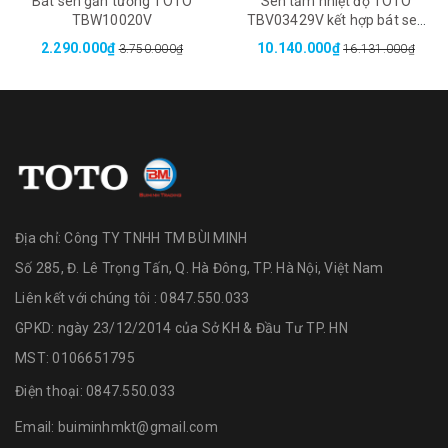
Bát sen gắn tường TOTO
Sen tắm nhiệt độ TOTO
TBW10020V
TBV03429V kết hợp bát sen
TBW02017A
2.290.000₫
10.140.000₫
3.750.000₫
16.131.000₫
Địa chỉ:
Công TY TNHH TM BÙI MINH
Số 285, Đ. Lê Trọng Tấn, Q. Hà Đông, TP. Hà Nội, Việt Nam
Liên kết với chúng tôi : 0847.550.033
GPKD: ngày 23/12/2014 của Sở KH & Đầu Tư TP. HN
MST: 0106651795
Điện thoại:
0847.550.033
Email:
buiminhmkt@gmail.com