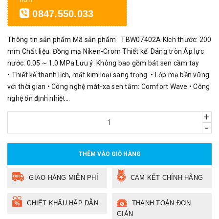
0847.550.033
Thông tin sản phẩm Mã sản phẩm: TBW07402A Kích thước: 200
mm Chất liệu: Đồng mạ Niken-Crom Thiết kế: Dáng tròn Áp lực
nước: 0.05 ~ 1.0 MPa Lưu ý: Không bao gồm bát sen cầm tay
• Thiết kế thanh lịch, mặt kim loại sang trọng. • Lớp mạ bền vững
với thời gian • Công nghệ mát-xa sen tắm: Comfort Wave • Công
nghệ ổn định nhiệt...
+
-
THÊM VÀO GIỎ HÀNG
GIAO HÀNG MIỄN PHÍ
CAM KẾT CHÍNH HÃNG
CHIẾT KHẤU HẤP DẪN
THANH TOÁN ĐƠN
GIẢN