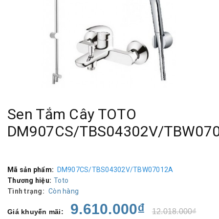
Sen Tắm Cây TOTO
DM907CS/TBS04302V/TBW07
Mã sản phẩm:
DM907CS/TBS04302V/TBW07012A
Thương hiệu:
Toto
Tình trạng:
Còn hàng
9.610.000₫
12.018.000₫
Giá khuyến mãi: