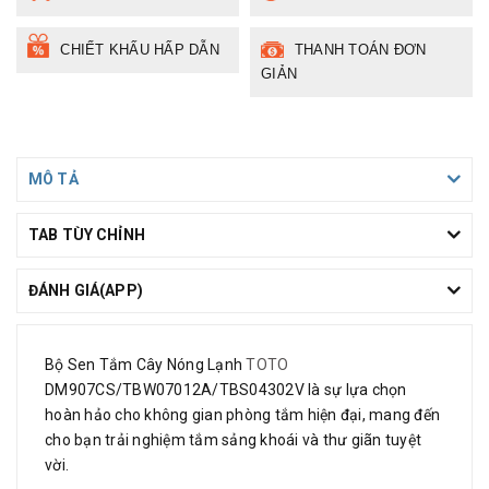
CHIẾT KHẤU HẤP DẪN
THANH TOÁN ĐƠN
GIẢN
MÔ TẢ
TAB TÙY CHỈNH
ĐÁNH GIÁ(APP)
Bộ Sen Tắm Cây Nóng Lạnh
TOTO
DM907CS/TBW07012A/TBS04302V là sự lựa chọn
hoàn hảo cho không gian phòng tắm hiện đại, mang đến
cho bạn trải nghiệm tắm sảng khoái và thư giãn tuyệt
vời.