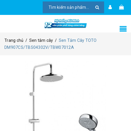
Trang chủ
/
Sen tắm cây
/
Sen Tắm Cây TOTO
DM907CS/TBS04302V/TBW07012A