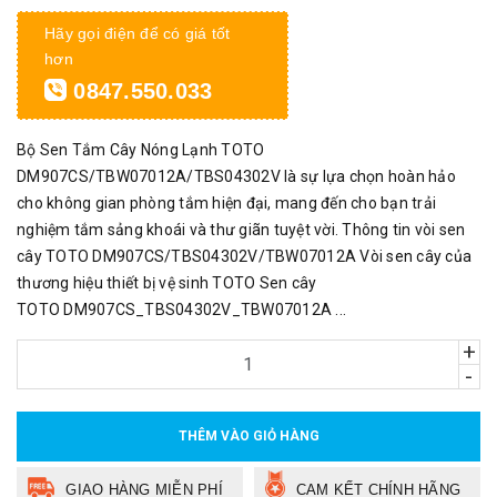
Hãy gọi điện để có giá tốt
hơn
0847.550.033
Bộ Sen Tắm Cây Nóng Lạnh TOTO
DM907CS/TBW07012A/TBS04302V là sự lựa chọn hoàn hảo
cho không gian phòng tắm hiện đại, mang đến cho bạn trải
nghiệm tắm sảng khoái và thư giãn tuyệt vời. Thông tin vòi sen
cây TOTO DM907CS/TBS04302V/TBW07012A Vòi sen cây của
thương hiệu thiết bị vệ sinh TOTO Sen cây
TOTO DM907CS_TBS04302V_TBW07012A ...
+
-
THÊM VÀO GIỎ HÀNG
GIAO HÀNG MIỄN PHÍ
CAM KẾT CHÍNH HÃNG