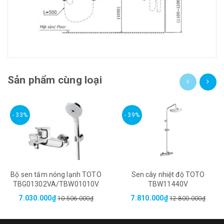
Sản phẩm cùng loại
- 33%
- 39%
Bộ sen tắm nóng lạnh TOTO
Sen cây nhiệt độ TOTO
TBG01302VA/TBW01010V
TBW11440V
7.030.000₫
7.810.000₫
10.506.000₫
12.800.000₫