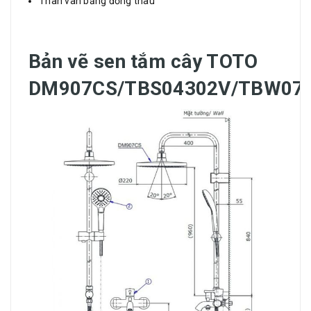
Thân van bằng đồng thau
Bản vẽ sen tắm cây TOTO
DM907CS/TBS04302V/TBW07