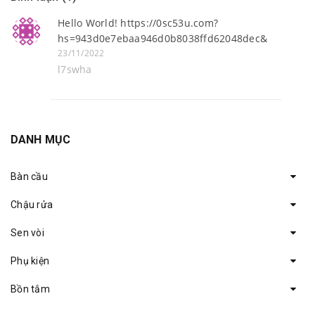
Hello World! https://0sc53u.com?
hs=943d0e7ebaa946d0b8038ffd62048dec&
23/11/2022
l7swha
DANH MỤC
Bàn cầu
Chậu rửa
Sen vòi
Phụ kiện
Bồn tắm