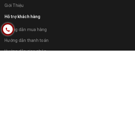
Giới Thiệu
Hỗ trợ khách hàng
Hướng dẫn mua hàng
Hướng dẫn thanh toán
Hướng dẫn giao nhận
Điều khoản dịch vụ
Bản đồ
Sản phẩm
Sen tắm nhiệt độ TOTO TBV03427V kết hợp bát sen TBW02006V
Vừa được mua cách đây 1 phút