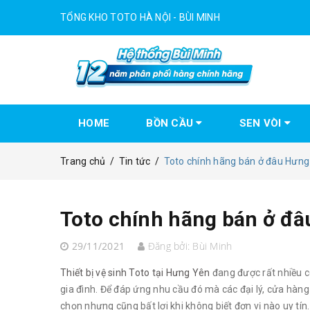
TỔNG KHO TOTO HÀ NỘI - BÙI MINH
HOME
BỒN CẦU
SEN VÒI
Trang chủ
/
Tin tức
/
Toto chính hãng bán ở đâu Hưng
Toto chính hãng bán ở đ
29/11/2021
Đăng bởi:
Bùi Minh
Thiết bị vệ sinh Toto tại Hưng Yên
đang được rất nhiều c
gia đình. Để đáp ứng nhu cầu đó mà các đại lý, cửa hàn
chọn nhưng cũng bất lợi khi không biết đơn vị nào uy tí