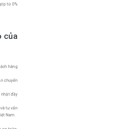
 góp từ 0%
o của
khách hàng
ận chuyển
p nhật đầy
 và tư vấn
Việt Nam.