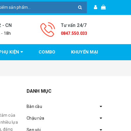
2 - CN
Tư vấn 24/7
 - 18h
0847.550.033
PHỤ KIỆN
COMBO
KHUYẾN MẠI
DANH MỤC
Bàn cầu
 tắm của
Chậu rửa
 nhiều lựa
g, đáng
Sen vòi