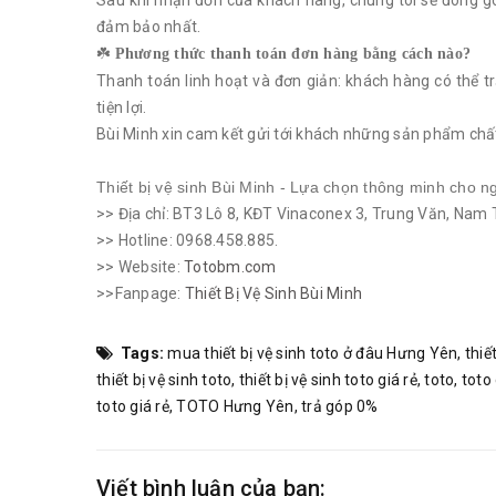
Sau khi nhận đơn của khách hàng, chúng tôi sẽ đóng gó
đảm bảo nhất.
☘️
Phương thức thanh toán đơn hàng bằng cách nào?
Thanh toán linh hoạt và đơn giản: khách hàng có thể t
tiện lợi.
Bùi Minh xin cam kết gửi tới khách những sản phẩm chất
Thiết bị vệ sinh Bùi Minh - Lựa chọn thông minh cho n
>> Địa chỉ: BT3 Lô 8, KĐT Vinaconex 3, Trung Văn, Nam 
>> Hotline: 0968.458.885.
>> Website:
Totobm.com
>>Fanpage:
Thiết Bị Vệ Sinh Bùi Minh
Tags:
mua thiết bị vệ sinh toto ở đâu Hưng Yên
,
thiế
thiết bị vệ sinh toto
,
thiết bị vệ sinh toto giá rẻ
,
toto
,
toto
toto giá rẻ
,
TOTO Hưng Yên
,
trả góp 0%
Viết bình luận của bạn: