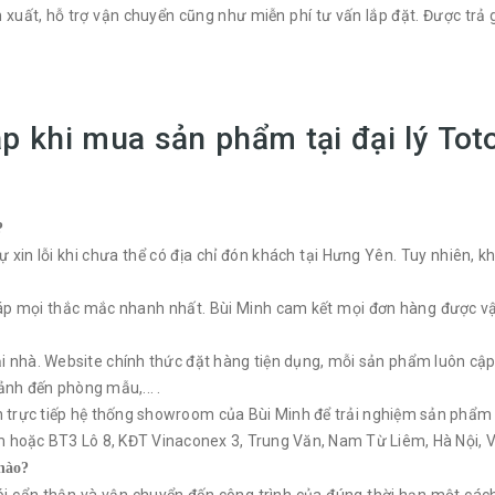
 xuất, hỗ trợ vận chuyển cũng như miễn phí tư vấn lắp đặt. Được trả
p khi mua sản phẩm tại đại lý Tot
?
ự xin lỗi khi chưa thể có địa chỉ đón khách tại Hưng Yên. Tuy nhiên, 
 đáp mọi thắc mắc nhanh nhất. Bùi Minh cam kết mọi đơn hàng được v
i nhà. Website chính thức đặt hàng tiện dụng, mỗi sản phẩm luôn cậ
ảnh đến phòng mẫu,... .
ến trực tiếp hệ thống showroom của Bùi Minh để trải nghiệm sản phẩm
Nam hoặc BT3 Lô 8, KĐT Vinaconex 3, Trung Văn, Nam Từ Liêm, Hà Nội, 
nào?