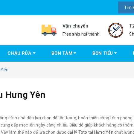
Vận chuyển
T
Free ship nội thành
9h
CHẬU RỬA
BỒN TẮM
BỒN TIỂU
 Yên
âu Hưng Yên
ông trình nhà dân lựa chọn để tân trang, hoàn thiện công trình phòng
g cung cấp mọc lên ngày càng nhiều. Điều đó giúp khách hàng có thêm
n. Vậy làm thế nào để lựa chọn được
đại lý Toto tại Hưng Yên
chất lượn