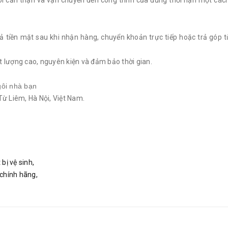
i cẩn thận và vận chuyển đến công trình của đúng thời hạn một cách
rả tiền mặt sau khi nhận hàng, chuyển khoản trực tiếp hoặc trả góp 
 lượng cao, nguyên kiện và đảm bảo thời gian.
gôi nhà bạn
Từ Liêm, Hà Nội, Việt Nam.
t bị vệ sinh
,
 chính hãng
,