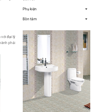
Phụ kiện
Bồn tắm
n với
đại lý
thành phải