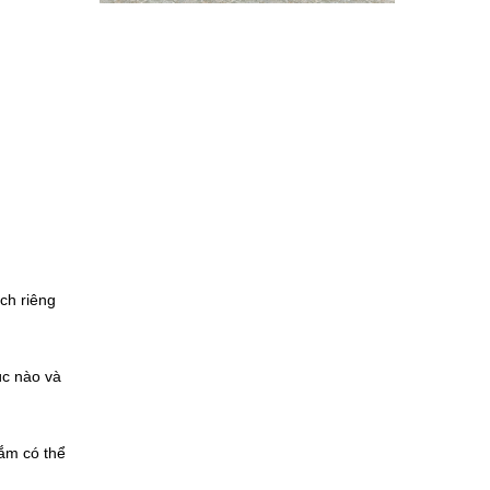
ch riêng
úc nào và
tắm có thể