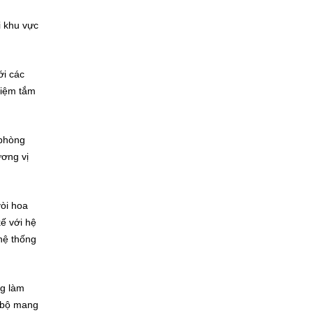
i khu vực
ới các
hiệm tắm
 phòng
ương vị
òi hoa
ế với hệ
 hệ thống
g làm
i bộ mang