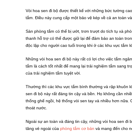
Vòi hoa sen đi bộ được thiết kế với những bức tường cao
tắm.
Điều này cung cấp một bảo vệ kép về cả an toàn và
Sàn phòng tắm có thể bị ướt, trơn trượt do tích tụ xà ph
thanh hỗ trợ có thể được giữ lại để đảm bảo an toàn tron
độc lập cho người cao tuổi trong khi ở các khu vực tắm k
Những vòi hoa sen đi bộ này rất có lợi cho việc tắm ngâ
tắm là cách tốt nhất để mang lại trải nghiệm tắm sang t
của trải nghiệm tắm tuyệt vời.
Thường thì các khu vực tắm bình thường và rập khuôn kh
sen đi bộ này rất đáng tin cậy và bền.
Họ không cần nhiề
thống ghế ngồi, hệ thống vòi sen tay và nhiều hơn nữa.
thoát nước.
Ngoài sự an toàn và đáng tin cậy, những vòi hoa sen đi
tăng vẻ ngoài của
phòng tắm cơ bản
và mang đến cho n