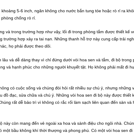
 khoảng 5-6 inch, ngăn không cho nước bắn tung tóe hoặc rò rỉ ra khỏ
 phòng chống rò rỉ.
òng và trong trường hợp như vậy, lối đi trong phòng tắm được thiết kế v
g trường hợp xảy ra tai nạn
.
Những thanh hỗ trợ này cung cấp trải ng
hác, họ phải được theo dõi.
m lâu và dễ dàng thay vì chỉ đứng dưới vòi hoa sen và tắm,
đi bộ trong
rọng và hạnh phúc cho những người khuyết tật. Họ không phải mất đi h
ông có cuộc sống và chúng đòi hỏi rất nhiều sự chú ý, nhưng những v
u đồ đạc, sửa chữa và chú ý.
Những vòi hoa sen đi bộ này được thiết k
Chúng rất dễ bảo trì vì không có rắc rối làm sạch liên quan đến sàn và
 bộ này còn mang đến vẻ ngoài xa hoa và sành điệu cho ngôi nhà.
Chún
ó một bầu không khí thời thượng và phong phú.
Có một vòi hoa sen đ