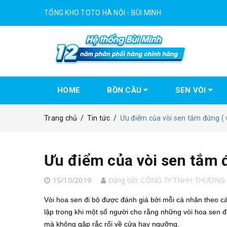
TỔNG KHO TOTO HÀ NỘI - BÙI MINH
HOME
BỒN CẦU
SEN VÒI
Trang chủ
/
Tin tức
/
Ưu điểm của vòi sen tắm đứng ( v
Ưu điểm của vòi sen tắm đ
15/10/2019
Đăng bởi:
CÔNG TY TNHH THƯƠNG 
Vòi hoa sen đi bộ được đánh giá bởi mỗi cá nhân theo c
lập trong khi một số người cho rằng những vòi hoa sen đi
mà không gặp rắc rối về cửa hay ngưỡng.