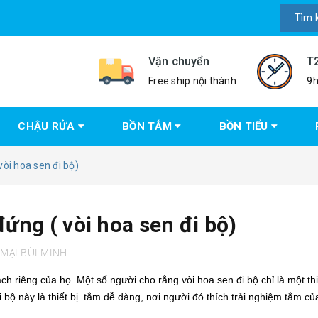
Vận chuyển
T
Free ship nội thành
9h
CHẬU RỬA
BỒN TẮM
BỒN TIỂU
òi hoa sen đi bộ)
ứng ( vòi hoa sen đi bộ)
MẠI BÙI MINH
ách riêng của họ.
Một số người cho rằng vòi hoa sen đi bộ chỉ là một thi
 bộ này là thiết bị tắm dễ dàng, nơi người đó thích trải nghiệm tắm c