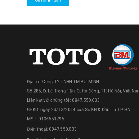
Gửi bình luận
Địa chỉ:
Công TY TNHH TM BÙI MINH
Số 285, Đ. Lê Trọng Tấn, Q. Hà Đông, TP. Hà Nội, Việt N
Liên kết với chúng tôi : 0847.550.033
GPKD: ngày 23/12/2014 của Sở KH & Đầu Tư TP. HN
MST: 0106651795
Điện thoại:
0847.550.033