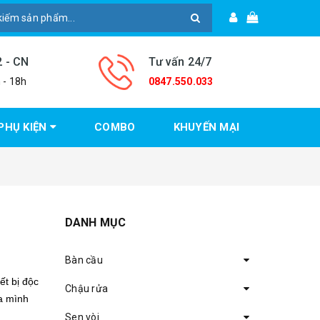
2 - CN
Tư vấn 24/7
 - 18h
0847.550.033
PHỤ KIỆN
COMBO
KHUYẾN MẠI
DANH MỤC
Bàn cầu
ết bị độc
Chậu rửa
ủa mình
Sen vòi