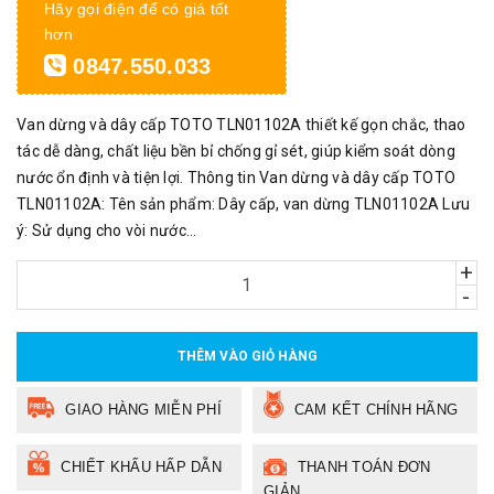
Hãy gọi điện để có giá tốt
hơn
0847.550.033
Van dừng và dây cấp TOTO TLN01102A thiết kế gọn chắc, thao
tác dễ dàng, chất liệu bền bỉ chống gỉ sét, giúp kiểm soát dòng
nước ổn định và tiện lợi. Thông tin Van dừng và dây cấp TOTO
TLN01102A: Tên sản phẩm: Dây cấp, van dừng TLN01102A Lưu
ý: Sử dụng cho vòi nước...
+
-
THÊM VÀO GIỎ HÀNG
GIAO HÀNG MIỄN PHÍ
CAM KẾT CHÍNH HÃNG
CHIẾT KHẤU HẤP DẪN
THANH TOÁN ĐƠN
GIẢN