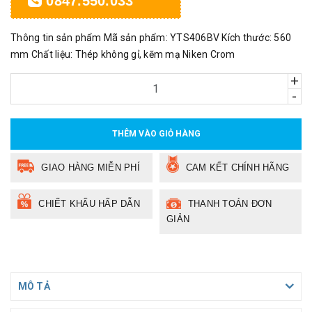
0847.550.033
Thông tin sản phẩm Mã sản phẩm: YTS406BV Kích thước: 560
mm Chất liệu: Thép không gỉ, kẽm mạ Niken Crom
+
-
THÊM VÀO GIỎ HÀNG
GIAO HÀNG MIỄN PHÍ
CAM KẾT CHÍNH HÃNG
CHIẾT KHẤU HẤP DẪN
THANH TOÁN ĐƠN
GIẢN
MÔ TẢ