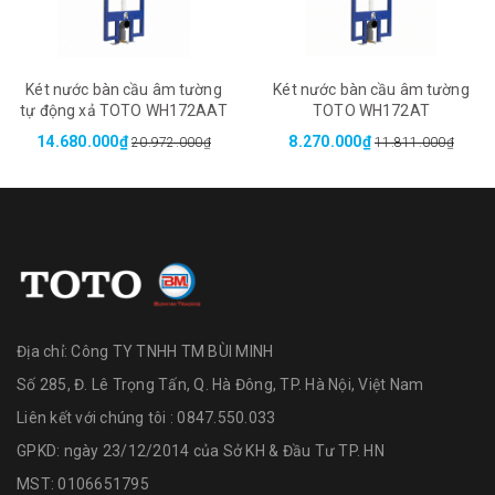
Két nước bàn cầu âm tường
Két nước bàn cầu âm tường
tự động xả TOTO WH172AAT
TOTO WH172AT
14.680.000₫
8.270.000₫
20.972.000₫
11.811.000₫
Địa chỉ:
Công TY TNHH TM BÙI MINH
Số 285, Đ. Lê Trọng Tấn, Q. Hà Đông, TP. Hà Nội, Việt Nam
Liên kết với chúng tôi : 0847.550.033
GPKD: ngày 23/12/2014 của Sở KH & Đầu Tư TP. HN
MST: 0106651795