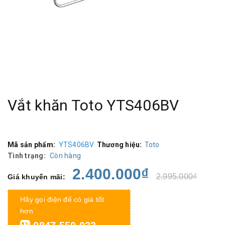
Vắt khăn Toto YTS406BV
Mã sản phẩm:
YTS406BV
Thương hiệu:
Toto
Tình trạng:
Còn hàng
2.400.000₫
2.995.000₫
Giá khuyến mãi:
Hãy gọi điện để có giá tốt
hơn