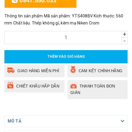
0847.550.033
Thông tin sản phẩm Mã sản phẩm: YTS408BV Kích thước: 560
mm Chất liệu: Thép không gỉ, kẽm mạ Niken Crom
+
-
THÊM VÀO GIỎ HÀNG
GIAO HÀNG MIỄN PHÍ
CAM KẾT CHÍNH HÃNG
CHIẾT KHẤU HẤP DẪN
THANH TOÁN ĐƠN
GIẢN
MÔ TẢ