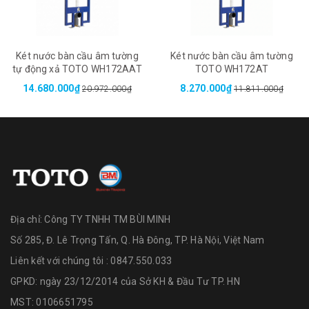
Két nước bàn cầu âm tường
Két nước bàn cầu âm tường
tự động xả TOTO WH172AAT
TOTO WH172AT
14.680.000₫
8.270.000₫
20.972.000₫
11.811.000₫
Địa chỉ:
Công TY TNHH TM BÙI MINH
Số 285, Đ. Lê Trọng Tấn, Q. Hà Đông, TP. Hà Nội, Việt Nam
Liên kết với chúng tôi : 0847.550.033
GPKD: ngày 23/12/2014 của Sở KH & Đầu Tư TP. HN
MST: 0106651795