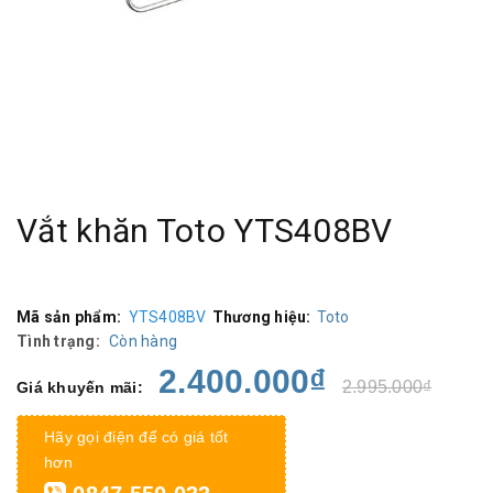
Vắt khăn Toto YTS408BV
Mã sản phẩm:
YTS408BV
Thương hiệu:
Toto
Tình trạng:
Còn hàng
2.400.000₫
2.995.000₫
Giá khuyến mãi:
Hãy gọi điện để có giá tốt
hơn