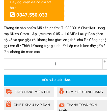
Hãy gọi điện để có giá tốt
hơn
0847.550.033
Thông tin sản phẩm Mã sản phẩm: TLG03301V Chất liệu: Đồng
mạ Niken-Crom Áp lực nước: 0.05 ~ 1.0 MPa Lưu ý: Bao gồm
bộ xả và que giật xả, không bao gồm ống thải chữ P • Công nghệ
gạt êm ái • Thiết kế sang trọng, tinh tế • Lớp mạ Niken dày gấp 3
lần, chống ăn mòn cao
+
-
THÊM VÀO GIỎ HÀNG
GIAO HÀNG MIỄN PHÍ
CAM KẾT CHÍNH HÃNG
CHIẾT KHẤU HẤP DẪN
THANH TOÁN ĐƠN
GIẢN