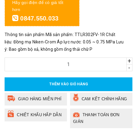
Hãy gọi điện để có giá tốt
hơn
0847.550.033
Thông tin sản phẩm Mã sản phẩm: TTLR302FV-1R Chất
liệu: Đồng mạ Niken-Crom Áp lực nước: 0.05 ~ 0.75 MPa Lưu
ý: Bao gồm bộ xả, không gồm ống thải chữ P
+
-
THÊM VÀO GIỎ HÀNG
GIAO HÀNG MIỄN PHÍ
CAM KẾT CHÍNH HÃNG
CHIẾT KHẤU HẤP DẪN
THANH TOÁN ĐƠN
GIẢN