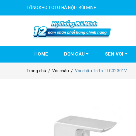
TỔNG KHO TOTO HÀ NỘI - BÙI MINH
HOME
BỒN CẦU
SEN VÒI
Trang chủ
/
Vòi chậu
/
Vòi chậu ToTo TLG02301V