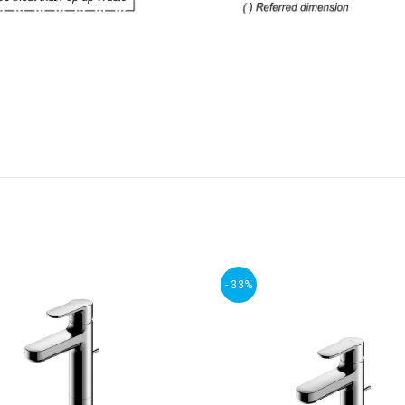
- 33%