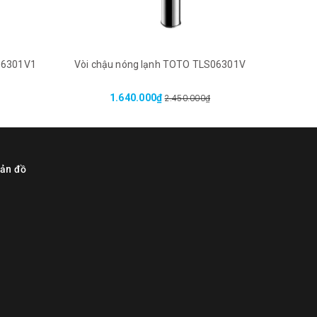
06301V1
Vòi chậu nóng lạnh TOTO TLS06301V
TLE27
1.640.000₫
2.450.000₫
ản đồ