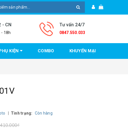
2 - CN
Tư vấn 24/7
 - 18h
0847.550.033
PHỤ KIỆN
COMBO
KHUYẾN MẠI
301V
oto
|
Tình trạng:
Còn hàng
.410.000₫