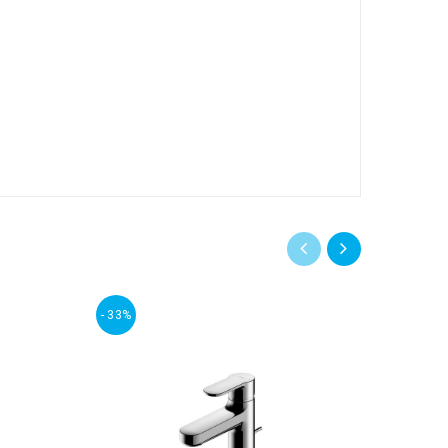
- 33%
- 20%