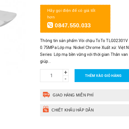
Hãy gọi điện để có giá tốt
hơn
0847.550.033
Thông tin sản phẩm Vòi chậu ToTo TLG02301V
0.75MPa Lớp mạ: Nickel Chrome Xuất xứ: Việt N
Series Lớp mạ bền vững với thời gian Thân va
giúp...
+
THÊM VÀO GIỎ HÀNG
-
GIAO HÀNG MIỄN PHÍ
CHIẾT KHẤU HẤP DẪN