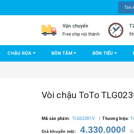
Vận chuyển
T
Free ship nội thành
9h
CHẬU RỬA
BỒN TẮM
BỒN TIỂU
Vòi chậu ToTo TLG02
Mã sản phẩm:
TLG02301V
|
Thương hiệu:
T
4.330.000₫
5
Giá khuyến mãi: