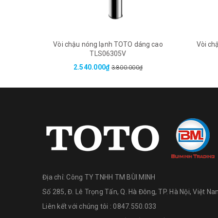
Vòi chậu nóng lạnh TOTO dáng cao
Vòi ch
TLS06305V
2.540.000₫
3.800.000₫
Địa chỉ:
Công TY TNHH TM BÙI MINH
Số 285, Đ. Lê Trọng Tấn, Q. Hà Đông, TP. Hà Nội, Việt N
Liên kết với chúng tôi : 0847.550.033