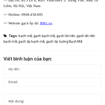
>> Địa chỉ: BT3 Lô 8, KĐT Vinaconex 3, Trung Văn, Nam Từ
Liêm, Hà Nội, Việt Nam.
>> Hotline: 0968.458.885
>> Website gạch ốp lát:
BM1.vn
Tags:
bạch mã
,
gạch bạch mã
,
gạch lát nền
,
gạch lát nền
bạch mã
,
gạch ốp bạch mã
,
gạch ốp tường Bạch Mã
Viết bình luận của bạn: