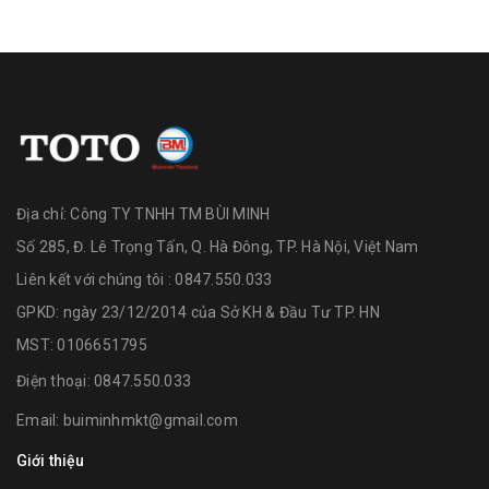
Địa chỉ:
Công TY TNHH TM BÙI MINH
Số 285, Đ. Lê Trọng Tấn, Q. Hà Đông, TP. Hà Nội, Việt Nam
Liên kết với chúng tôi : 0847.550.033
GPKD: ngày 23/12/2014 của Sở KH & Đầu Tư TP. HN
MST: 0106651795
Điện thoại:
0847.550.033
Email:
buiminhmkt@gmail.com
Giới thiệu