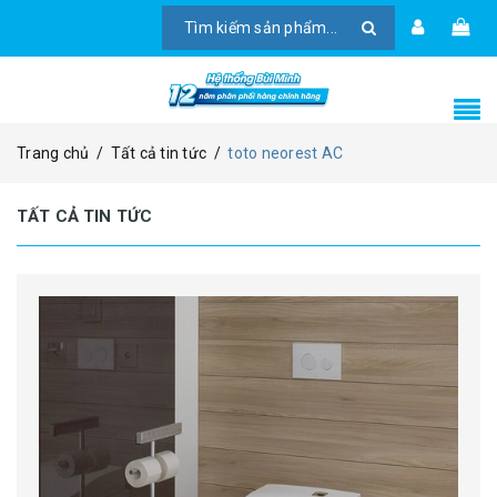
Trang chủ
/
Tất cả tin tức
/
toto neorest AC
TẤT CẢ TIN TỨC