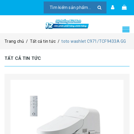
Trang chủ
/
Tất cả tin tức
/
toto washlet C971/TCF9433A GG
TẤT CẢ TIN TỨC