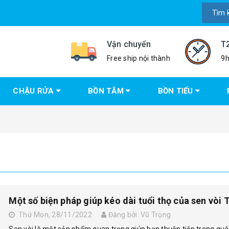
Vận chuyển
T
Free ship nội thành
9h
CHẬU RỬA
BỒN TẮM
BỒN TIỂU
Một số biện pháp giúp kéo dài tuổi thọ của sen vòi 
Thứ Mon, 28/11/2022
Đăng bởi: Vũ Trọng