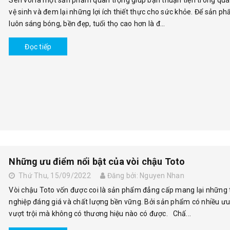
Sen vòi là một sản phẩm quan trọng giúp bạn thuận tiện trong quá 
vệ sinh và đem lại những lợi ích thiết thực cho sức khỏe. Để sản p
luôn sáng bóng, bền đẹp, tuổi thọ cao hơn là đ...
Đọc tiếp
Những ưu điểm nổi bật của vòi chậu Toto
Thứ Thu, 15/09/2022
Đăng bởi: Nguyen Nhan
Vòi chậu Toto vốn được coi là sản phẩm đẳng cấp mang lại những t
nghiệp đáng giá và chất lượng bền vững. Bởi sản phẩm có nhiều ư
vượt trội mà không có thương hiệu nào có được. Chấ...