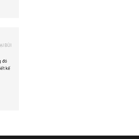
I BÙI
g đó
ết kế