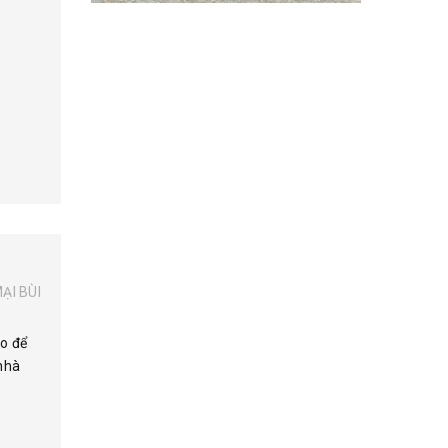
ẠI BÙI
ào để
nhà