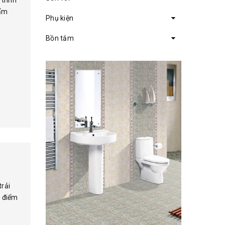
trình
hẩm
Phụ kiện
Bồn tắm
rải
u điểm