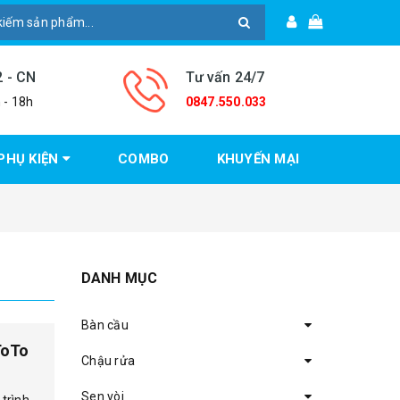
2 - CN
Tư vấn 24/7
 - 18h
0847.550.033
PHỤ KIỆN
COMBO
KHUYẾN MẠI
DANH MỤC
Bàn cầu
ToTo
Chậu rửa
Sen vòi