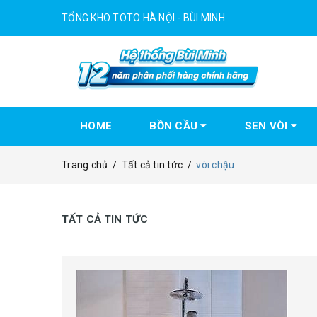
TỔNG KHO TOTO HÀ NỘI - BÙI MINH
HOME
BỒN CẦU
SEN VÒI
Trang chủ
/
Tất cả tin tức
/
vòi chậu
TẤT CẢ TIN TỨC