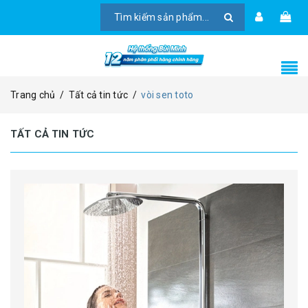
Trang chủ
/
Tất cả tin tức
/
vòi sen toto
TẤT CẢ TIN TỨC