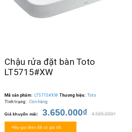
Chậu rửa đặt bàn Toto
LT5715#XW
Mã sản phẩm:
LT5715#XW
Thương hiệu:
Toto
Tình trạng:
Còn hàng
3.650.000₫
4.565.000₫
Giá khuyến mãi:
Hãy gọi điện để có giá tốt