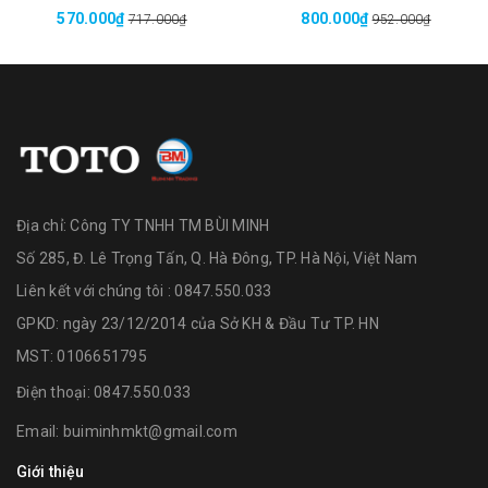
570.000₫
800.000₫
717.000₫
952.000₫
Địa chỉ:
Công TY TNHH TM BÙI MINH
Số 285, Đ. Lê Trọng Tấn, Q. Hà Đông, TP. Hà Nội, Việt Nam
Liên kết với chúng tôi : 0847.550.033
GPKD: ngày 23/12/2014 của Sở KH & Đầu Tư TP. HN
MST: 0106651795
Điện thoại:
0847.550.033
Email:
buiminhmkt@gmail.com
Giới thiệu