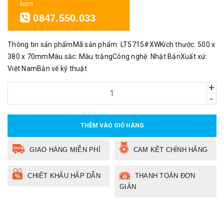
hơn
0847.550.033
Thông tin sản phẩmMã sản phẩm: LT5715#XWKích thước: 500 x
380 x 70mmMàu sắc: Màu trắngCông nghệ: Nhật BảnXuất xứ:
Việt NamBản vẽ kỹ thuật
+
-
THÊM VÀO GIỎ HÀNG
GIAO HÀNG MIỄN PHÍ
CAM KẾT CHÍNH HÃNG
CHIẾT KHẤU HẤP DẪN
THANH TOÁN ĐƠN
GIẢN