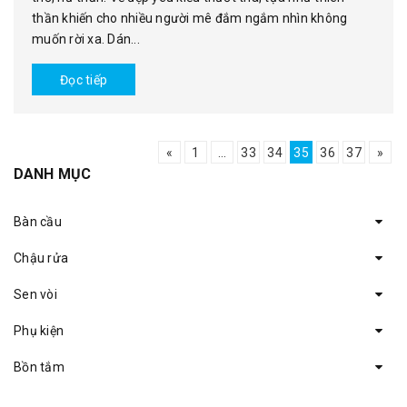
thần khiến cho nhiều người mê đắm ngắm nhìn không
muốn rời xa. Dán...
Đọc tiếp
«
1
...
33
34
35
36
37
»
DANH MỤC
Bàn cầu
Chậu rửa
Sen vòi
Phụ kiện
Bồn tắm